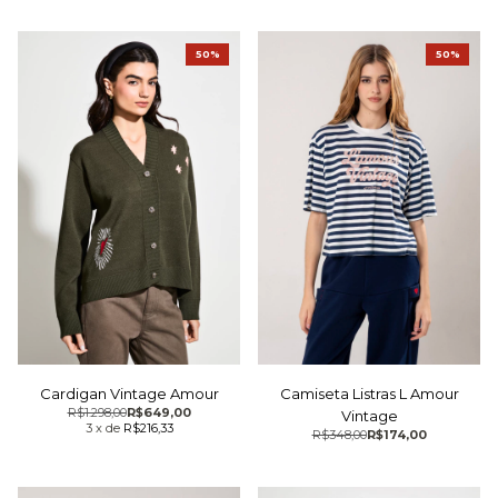
50%
50%
Cardigan Vintage Amour
Camiseta Listras L Amour
R$1.298,00
R$649,00
Vintage
3
x
de
R$216,33
R$348,00
R$174,00