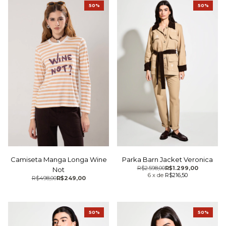
50%
50%
Camiseta Manga Longa Wine
Parka Barn Jacket Veronica
R$2.598,00
R$1.299,00
Not
6
x
de
R$216,50
R$498,00
R$249,00
50%
50%