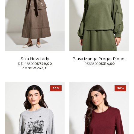
Saia New Lady
Blusa Manga Pregas Piquet
R$1.458,00
R$729,00
R$628,00
R$314,00
3
x
de
R$243,00
50%
50%