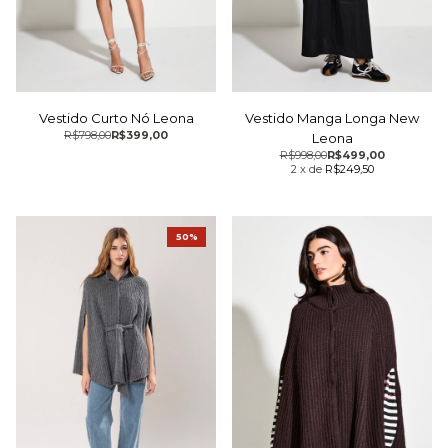
Vestido Curto Nó Leona
Vestido Manga Longa New
R$798,00
R$399,00
Leona
R$998,00
R$499,00
2
x
de
R$249,50
50%