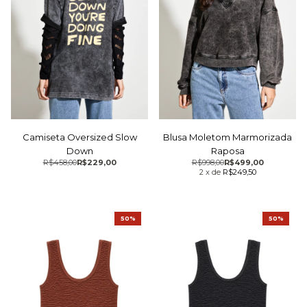
Camiseta Oversized Slow
Blusa Moletom Marmorizada
Down
Raposa
R$458,00
R$229,00
R$998,00
R$499,00
2
x
de
R$249,50
50%
50%