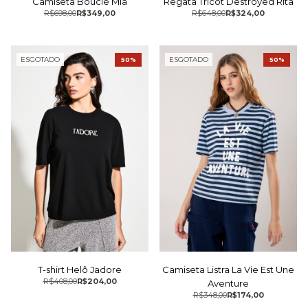
Camiseta Bouclé Mia
Regata Tricot Destroyed Rita
R$698,00
R$349,00
R$648,00
R$324,00
ESGOTADO
ESGOTADO
50%
50%
T-shirt Helô Jadore
Camiseta Listra La Vie Est Une
R$408,00
R$204,00
Aventure
R$348,00
R$174,00