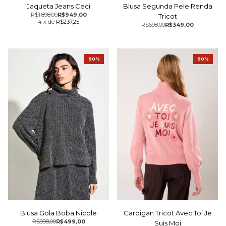
Jaqueta Jeans Ceci
Blusa Segunda Pele Renda
R$1.898,00
R$949,00
Tricot
4
x
de
R$237,25
R$698,00
R$349,00
50%
50%
Blusa Gola Boba Nicole
Cardigan Tricot Avec Toi Je
R$998,00
R$499,00
Suis Moi