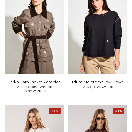
Parka Barn Jacket Veronica
Blusa Moletom Slow Down
R$2.598,00
R$1.299,00
R$658,00
R$329,00
6
x
de
R$216,50
50%
50%