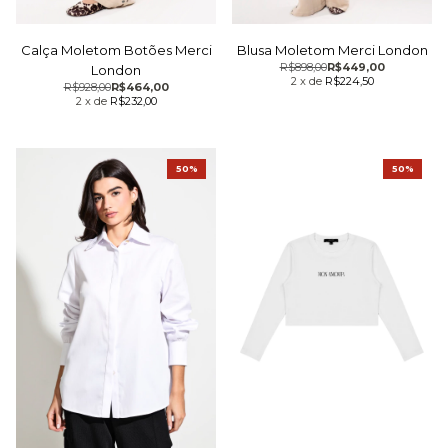
Calça Moletom Botões Merci
Blusa Moletom Merci London
R$898,00
R$449,00
London
2
x
de
R$224,50
R$928,00
R$464,00
2
x
de
R$232,00
50%
50%