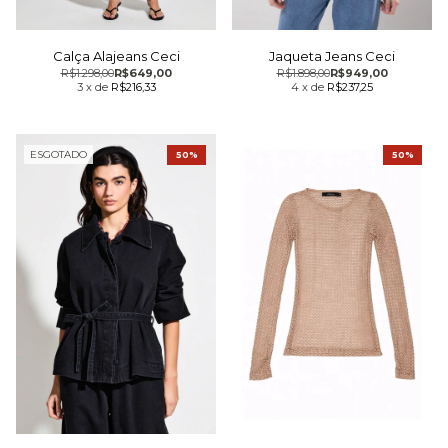
Calça Alajeans Ceci
Jaqueta Jeans Ceci
R$1.298,00
R$649,00
R$1.898,00
R$949,00
3
x
de
R$216,33
4
x
de
R$237,25
ESGOTADO
50%
50%