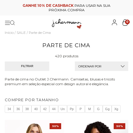
GANHE 10% DE CASHBACK
PARA USAR NA SUA
PRÓXIMA COMPRA
0
Início
SALE
/
/
Parte de Cima
PARTE DE CIMA
420 produtos
ORDENAR POR
FILTRAR
Parte de cima no Outlet J.Chermann. Camisetas, blusas e tricots
premium em seleção especial com design autoral e elegância.
COMPRE POR TAMANHO
34
36
38
40
42
44
Un
Pp
P
M
G
Gg
Xg
50%
50%