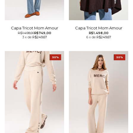
Capa Tricot Mom Amour
Capa Tricot Mom Amour
R$1.498,00
R$749,00
R$1.498,00
3
x
de
R$249,67
6
x
de
R$249,67
50%
50%