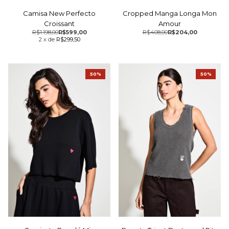
Camisa New Perfecto
Cropped Manga Longa Mon
Croissant
Amour
R$1.198,00
R$599,00
R$408,00
R$204,00
2
x
de
R$299,50
50%
50%