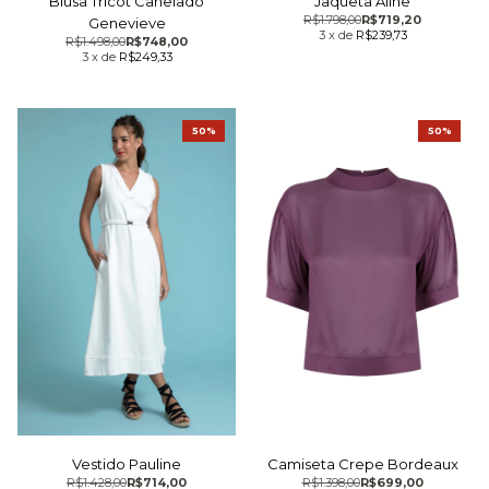
Jaqueta Aline
Blusa Tricot Canelado
R$1.798,00
R$719,20
Genevieve
3
x
de
R$239,73
R$1.498,00
R$748,00
3
x
de
R$249,33
50%
50%
Vestido Pauline
Camiseta Crepe Bordeaux
R$1.428,00
R$714,00
R$1.398,00
R$699,00