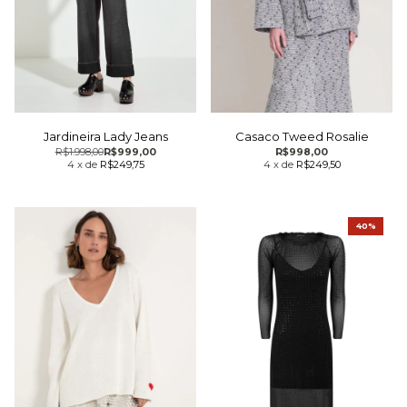
Jardineira Lady Jeans
Casaco Tweed Rosalie
R$1.998,00
R$999,00
R$998,00
4
x
de
R$249,75
4
x
de
R$249,50
40%