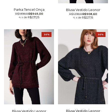
Parka Tencel Onça
Blusa Vestido Leonor
R$1.898,00
R$949,00
R$1.298,00
R$908,60
4
x
de
R$237,25
4
x
de
R$227,15
30%
30%
Blusa Vestido Leonor
Blusa Vestido Leonor