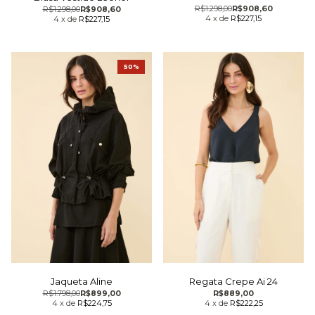
R$1.298,00
R$908,60
R$1.298,00
R$908,60
4
x
de
R$227,15
4
x
de
R$227,15
50%
Jaqueta Aline
Regata Crepe Ai 24
R$1.798,00
R$899,00
R$889,00
4
x
de
R$224,75
4
x
de
R$222,25