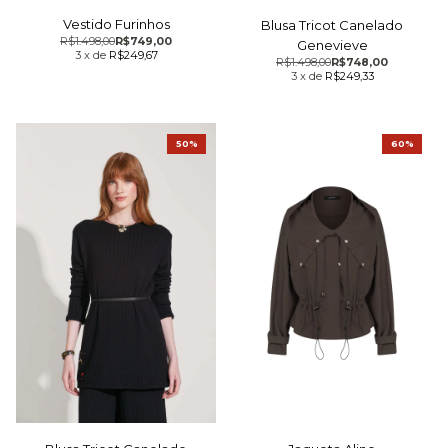
Vestido Furinhos
Blusa Tricot Canelado
R$1.498,00
R$749,00
Genevieve
3
x
de
R$249,67
R$1.498,00
R$748,00
3
x
de
R$249,33
50%
60%