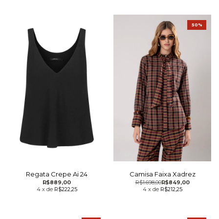
50%
Regata Crepe Ai 24
Camisa Faixa Xadrez
R$889,00
R$1.698,00
R$849,00
4
x
de
R$222,25
4
x
de
R$212,25