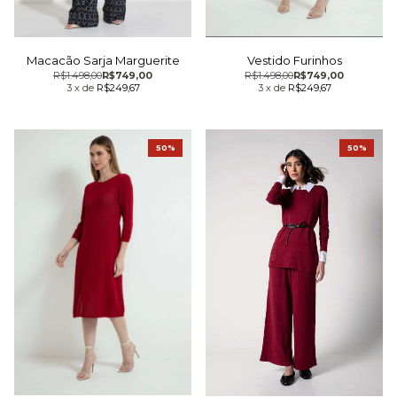
Macacão Sarja Marguerite
Vestido Furinhos
R$1.498,00
R$749,00
R$1.498,00
R$749,00
3
x
de
R$249,67
3
x
de
R$249,67
50%
50%