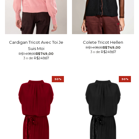
Cardigan Tricot Avec Toi Je
Colete Tricot Hellen
R$1.498,00
R$749,00
Suis Moi
3
x
de
R$249,67
R$1.498,00
R$749,00
3
x
de
R$249,67
50%
50%