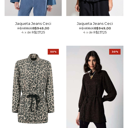
Jaqueta Jeans Ceci
Jaqueta Jeans Ceci
R$1.898,00
R$949,00
R$1.898,00
R$949,00
4
x
de
R$237,25
4
x
de
R$237,25
50%
30%