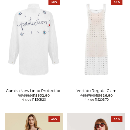
40%
40%
Camisa New Linho Protection
Vestido Regata Glam
R$1.388,00
R$832,80
R$1.378,00
R$826,80
4
x
de
R$208,20
4
x
de
R$206,70
40%
30%