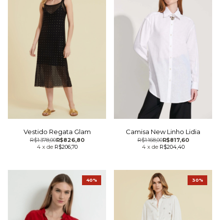
Vestido Regata Glam
Camisa New Linho Lidia
R$1.378,00
R$826,80
R$1.168,00
R$817,60
4
x
de
R$206,70
4
x
de
R$204,40
40%
30%