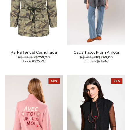
Parka Tencel Camuflada
Capa Tricot Mom Amour
R$1.898,00
R$759,20
R$1.498,00
R$749,00
3
x
de
R$253,07
3
x
de
R$249,67
50%
50%