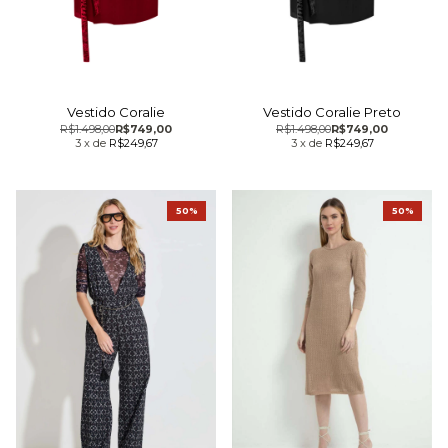
Vestido Coralie
Vestido Coralie Preto
R$1.498,00
R$749,00
R$1.498,00
R$749,00
3
x
de
R$249,67
3
x
de
R$249,67
50%
50%