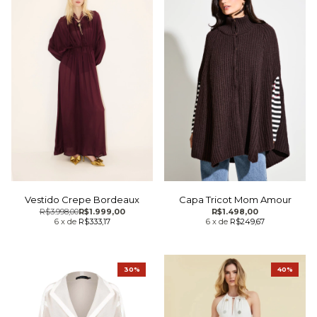
Vestido Crepe Bordeaux
Capa Tricot Mom Amour
R$3.998,00
R$1.999,00
R$1.498,00
6
x
de
R$333,17
6
x
de
R$249,67
30%
40%