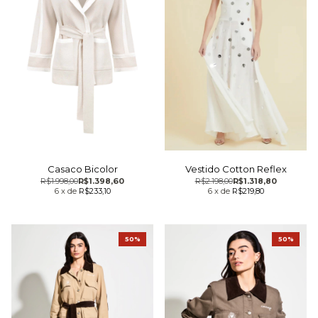
Casaco Bicolor
Vestido Cotton Reflex
R$1.998,00
R$1.398,60
R$2.198,00
R$1.318,80
6
x
de
R$233,10
6
x
de
R$219,80
50%
50%