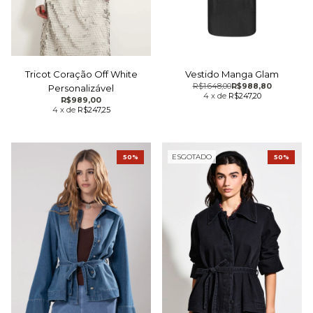
Tricot Coração Off White
Vestido Manga Glam
R$1.648,00
R$988,80
Personalizável
4
x
de
R$247,20
R$989,00
4
x
de
R$247,25
ESGOTADO
50%
50%