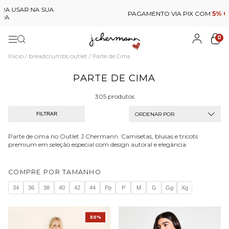
PAGAMENTO VIA PIX COM
5% OFF
0
Início
breadcrumbs.outlet
/
/
Parte de Cima
PARTE DE CIMA
305 produtos
ORDENAR POR
FILTRAR
Parte de cima no Outlet J.Chermann. Camisetas, blusas e tricots
premium em seleção especial com design autoral e elegância.
COMPRE POR TAMANHO
34
36
38
40
42
44
Pp
P
M
G
Gg
Xg
50%