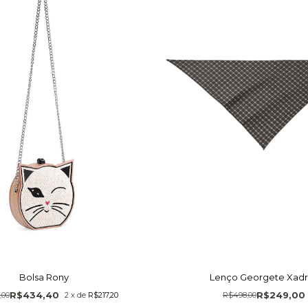
Bolsa Rony
Lenço Georgete Xad
R$434,40
R$249,00
,00
2
x
de
R$217,20
R$498,00