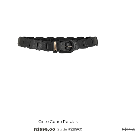
Cinto Couro Pétalas
R$598,00
2
x
de
R$299,00
R$1.448