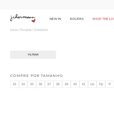
NEW IN
ROUPAS
SHOP THE L
Início
Roupas
/
/
Acessórios
FILTRAR
COMPRE POR TAMANHO
33
34
35
36
37
38
39
40
41
Un
Pp
P