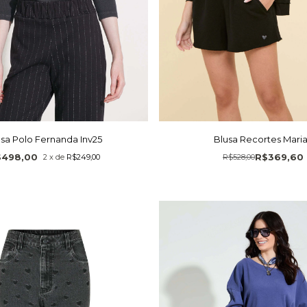
sa Polo Fernanda Inv25
Blusa Recortes Mari
$498,00
R$369,60
2
x
de
R$249,00
R$528,00