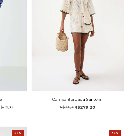
e
Camisa Bordada Santorini
R$279,20
$232,00
R$698,00
50%
40%