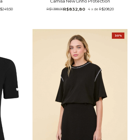
ma
Camisa New Linho Protection
R$832,80
$249,50
R$1.388,00
4
x
de
R$208,20
30%