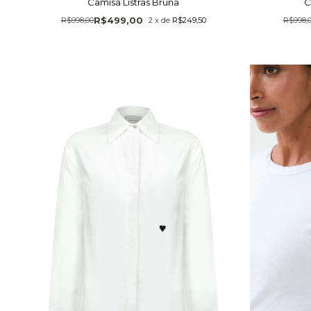
Camisa Listras Bruna
C
R$499,00
R$998,00
2
x
de
R$249,50
R$998,