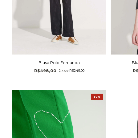
Blusa Polo Fernanda
Blu
R$498,00
R
2
x
de
R$249,00
50%