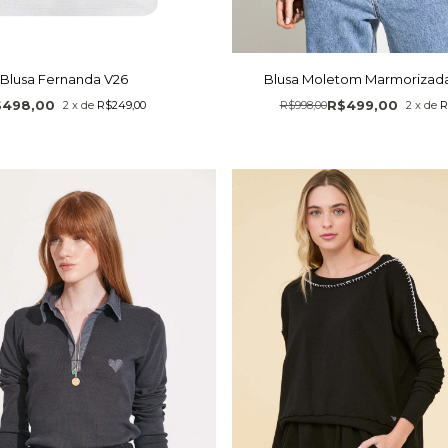
Blusa Fernanda V26
Blusa Moletom Marmorizad
$498,00
R$499,00
2
x
de
R$249,00
R$998,00
2
x
de
R