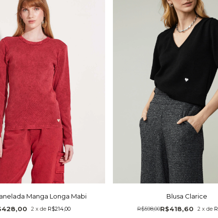
Blusa Clarice
Canelada Manga Longa Mabi
R$418,60
$428,00
R$598,00
2
x
de
R
2
x
de
R$214,00