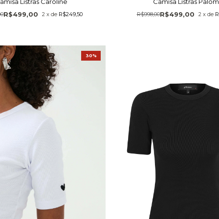
amisa Listras Caroline
Camisa Listras Palo
R$499,00
R$499,00
00
2
x
de
R$249,50
R$998,00
2
x
de
R
30%