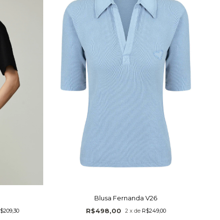
Blusa Fernanda V26
R$498,00
$209,30
2
x
de
R$249,00