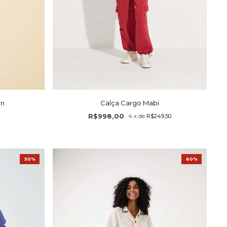
an
Calça Cargo Mabi
R$998,00
4
x
de
R$249,50
50%
60%