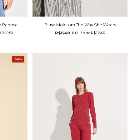
a Raposa
Blusa Moletom The Way She Wears
R$648,00
$249,50
3
x
de
R$216,00
30%