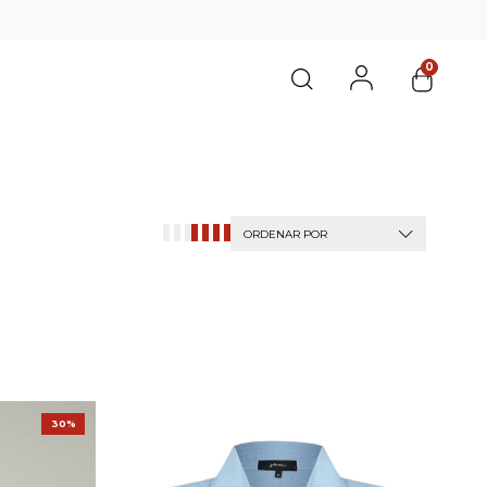
0
ORDENAR POR
30%