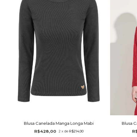
Blusa Canelada Manga Longa Mabi
Blusa 
R$428,00
R
2
x
de
R$214,00