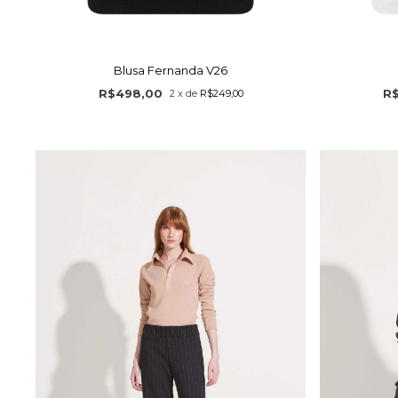
Blusa Fernanda V26
R$498,00
R
2
x
de
R$249,00