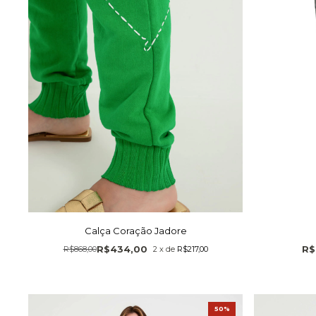
Calça Coração Jadore
R$434,00
R$
R$868,00
2
x
de
R$217,00
50%