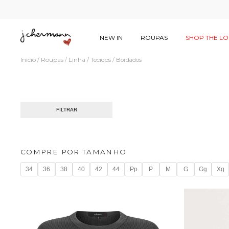
NEW IN
ROUPAS
SHOP THE L
Início
Roupas
Linha / Tecidos
/
/
/
Bordados
FILTRAR
COMPRE POR TAMANHO
34
36
38
40
42
44
Pp
P
M
G
Gg
Xg