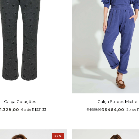
Calça Corações
Calça Stripes Michel
1.328,00
R$464,00
6
x
de
R$221,33
R$928,00
2
x
de
R
50%