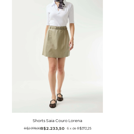
Shorts Saia Couro Lorena
R$2.233,50
R$2.978,00
6
x
de
R$372,25