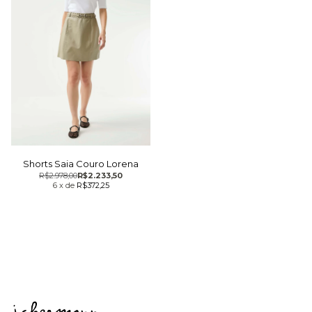
Shorts Saia Couro Lorena
R$2.978,00
R$2.233,50
6
x
de
R$372,25