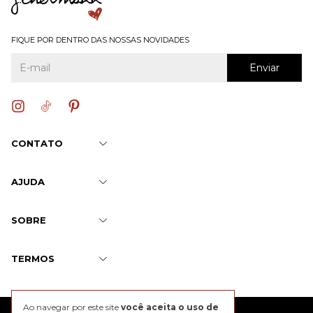
FIQUE POR DENTRO DAS NOSSAS NOVIDADES
CONTATO
AJUDA
SOBRE
TERMOS
Ao navegar por este site
você aceita o uso de
@2026 J. Chermann