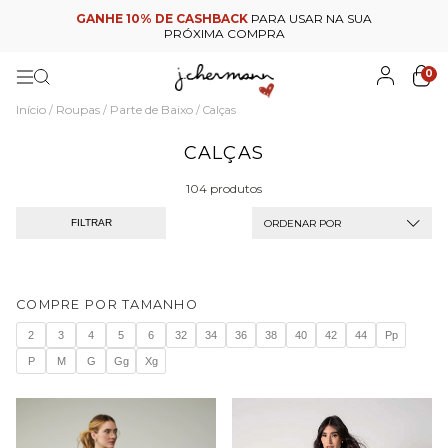
GANHE 10% DE CASHBACK
PARA USAR NA SUA
PRÓXIMA COMPRA
0
Início
Roupas
Parte de Baixo
/
/
/
Calças
CALÇAS
104 produtos
ORDENAR POR
FILTRAR
COMPRE POR TAMANHO
2
3
4
5
6
32
34
36
38
40
42
44
Pp
P
M
G
Gg
Xg