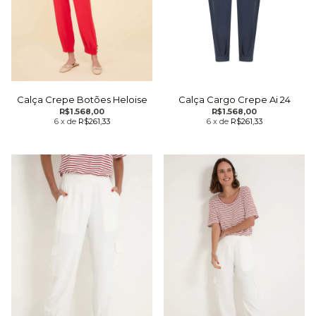
Calça Cargo Crepe Ai 24
Calça Crepe Botões Heloise
R$1.568,00
R$1.568,00
6
x
de
R$261,33
6
x
de
R$261,33