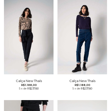
Calça New Thaís
Calça New Thaís
R$1.188,00
R$1.188,00
5
x
de
R$237,60
5
x
de
R$237,60