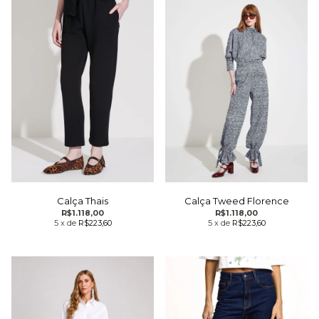
Calça Thais
Calça Tweed Florence
R$1.118,00
R$1.118,00
5
x
de
R$223,60
5
x
de
R$223,60