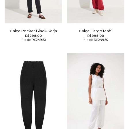
Calça Rocker Black Sarja
Calça Cargo Mabi
R$998,00
R$998,00
4
x
de
R$249,50
4
x
de
R$249,50