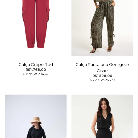
Calça Crepe Red
Calça Pantalona Georgete
R$1.768,00
Cisne
6
x
de
R$294,67
R$1.598,00
6
x
de
R$266,33