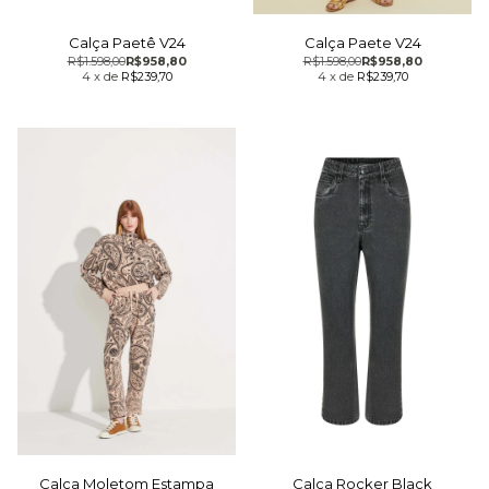
Calça Paetê V24
Calça Paete V24
R$1.598,00
R$958,80
R$1.598,00
R$958,80
4
x
de
R$239,70
4
x
de
R$239,70
Calça Rocker Black
Calça Moletom Estampa