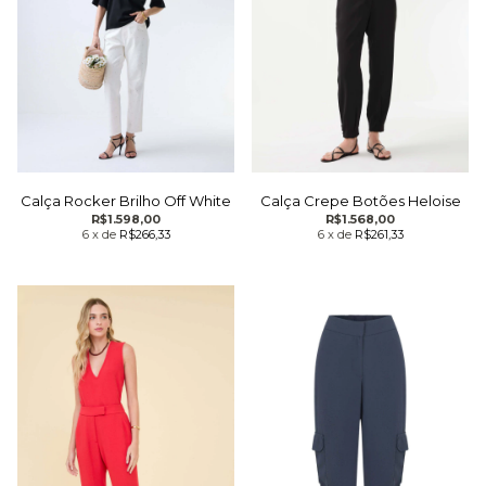
Calça Crepe Botões Heloise
Calça Rocker Brilho Off White
R$1.568,00
R$1.598,00
6
x
de
R$261,33
6
x
de
R$266,33