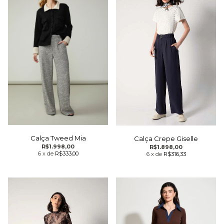
Calça Tweed Mia
Calça Crepe Giselle
R$1.998,00
R$1.898,00
6
x
de
R$333,00
6
x
de
R$316,33