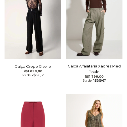
Calça Alfaiataria Xadrez Pied
Calça Crepe Giselle
R$1.898,00
Poule
6
x
de
R$316,33
R$1.798,00
6
x
de
R$299,67