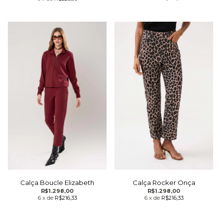
Calça Boucle Elizabeth
Calça Rocker Onça
R$1.298,00
R$1.298,00
6
x
de
R$216,33
6
x
de
R$216,33