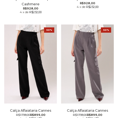
R$928,00
Cashmere
4
x
de
R$232,00
R$928,00
4
x
de
R$232,00
50%
50%
Calça Alfaiataria Cannes
Calça Alfaiataria Cannes
R$1.798,00
R$899,00
R$1.798,00
R$899,00