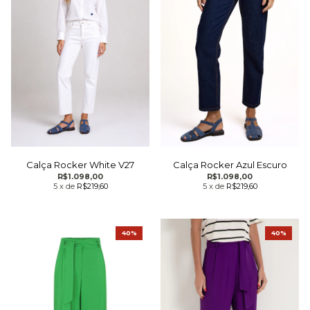
Calça Rocker White V27
Calça Rocker Azul Escuro
R$1.098,00
R$1.098,00
5
x
de
R$219,60
5
x
de
R$219,60
40%
40%