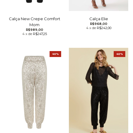
Calça New Crepe Comfort
Calça Elie
R$968,00
Mom
4
x
de
R$242,00
R$989,00
4
x
de
R$247,25
40%
40%