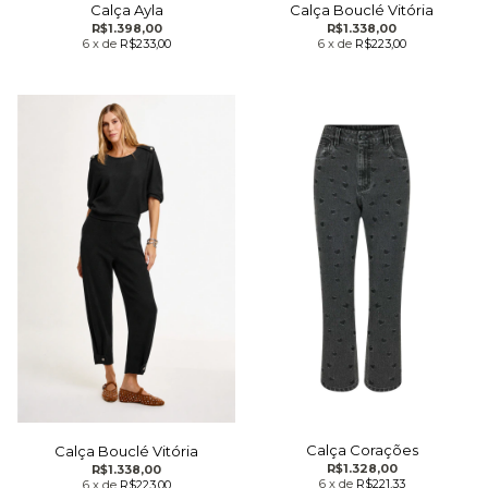
Calça Ayla
Calça Bouclé Vitória
R$1.398,00
R$1.338,00
6
x
de
R$233,00
6
x
de
R$223,00
Calça Corações
Calça Bouclé Vitória
R$1.328,00
R$1.338,00
6
x
de
R$221,33
6
x
de
R$223,00