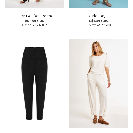
Calça Botões Rachel
Calça Ayla
R$1.498,00
R$1.398,00
6
x
de
R$249,67
6
x
de
R$233,00