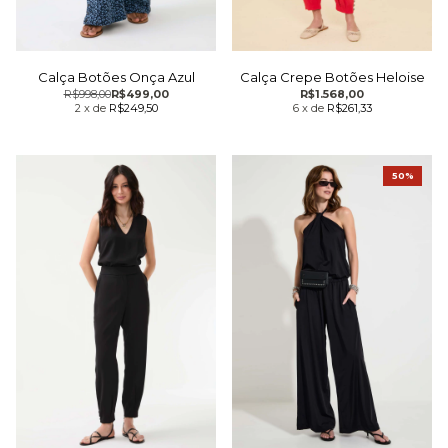
Calça Botões Onça Azul
Calça Crepe Botões Heloise
R$998,00
R$499,00
R$1.568,00
2
x
de
R$249,50
6
x
de
R$261,33
50%