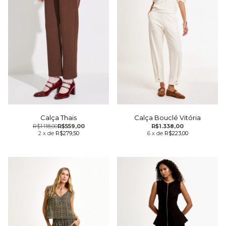
Calça Thais
Calça Bouclé Vitória
R$1.118,00
R$559,00
R$1.338,00
2
x
de
R$279,50
6
x
de
R$223,00