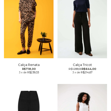
Calça Renata
Calça Tricot
R$718,00
R$1.288,00
R$644,00
3
x
de
R$239,33
3
x
de
R$214,67