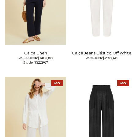
Calça Linen
Calça Jeans Elástico Off White
R$1.378,00
R$689,00
R$768,00
R$230,40
3
x
de
R$229,67
40%
40%