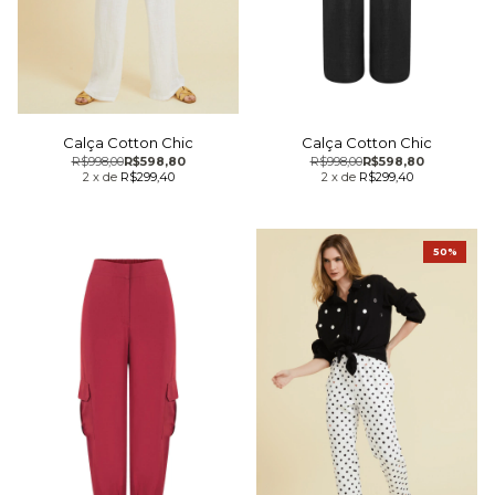
Calça Cotton Chic
Calça Cotton Chic
R$998,00
R$598,80
R$998,00
R$598,80
2
x
de
R$299,40
2
x
de
R$299,40
50%