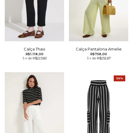
Calça Thais
Calça Pantalona Amelie
R$1.118,00
R$758,00
5
x
de
R$223,60
3
x
de
R$252,67
50%