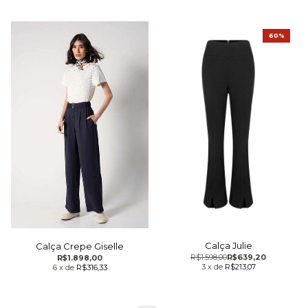
60%
Calça Julie
Calça Crepe Giselle
R$1.598,00
R$639,20
R$1.898,00
3
x
de
R$213,07
6
x
de
R$316,33