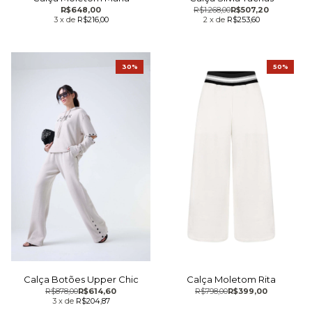
R$648,00
R$1.268,00
R$507,20
3
x
de
R$216,00
2
x
de
R$253,60
30%
50%
Calça Moletom Rita
Calça Botões Upper Chic
R$798,00
R$399,00
R$878,00
R$614,60
3
x
de
R$204,87