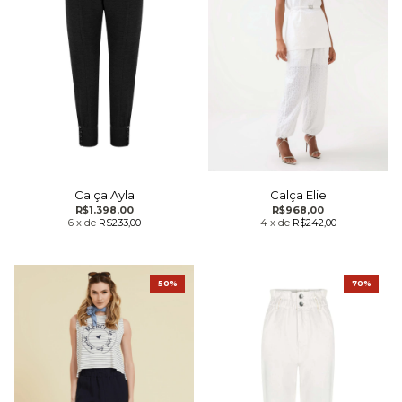
Calça Ayla
Calça Elie
R$1.398,00
R$968,00
6
x
de
R$233,00
4
x
de
R$242,00
50%
70%