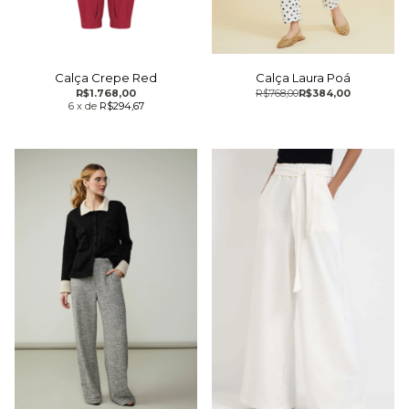
Calça Crepe Red
Calça Laura Poá
R$1.768,00
R$768,00
R$384,00
6
x
de
R$294,67