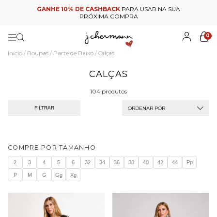
GANHE 10% DE CASHBACK
PARA USAR NA SUA
PRÓXIMA COMPRA
0
Início
Roupas
Parte de Baixo
/
/
/
Calças
CALÇAS
104 produtos
ORDENAR POR
FILTRAR
COMPRE POR TAMANHO
2
3
4
5
6
32
34
36
38
40
42
44
Pp
P
M
G
Gg
Xg