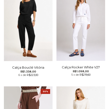
Calça Rocker White V27
Calça Bouclé Vitória
R$1.098,00
R$1.338,00
5
x
de
R$219,60
6
x
de
R$223,00
50%