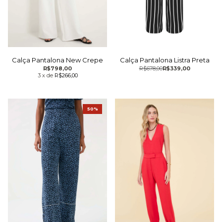
Calça Pantalona New Crepe
Calça Pantalona Listra Preta
R$798,00
R$678,00
R$339,00
3
x
de
R$266,00
50%