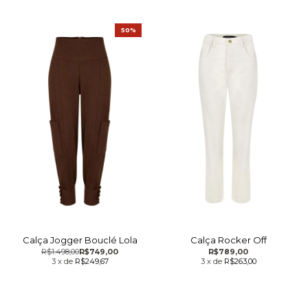
50%
Calça Jogger Bouclé Lola
Calça Rocker Off
R$1.498,00
R$749,00
R$789,00
3
x
de
R$249,67
3
x
de
R$263,00