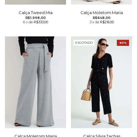
Calça Tweed Mia
Calça Moletom Maria
R$1.998,00
R$648,00
6
x
de
R$333,00
3
x
de
R$216,00
ESGOTADO
60%
Calça Moletom Maria
Calça Silvia Tachas