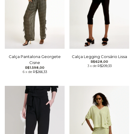
Calça Pantalona Georgete
Calça Legging Corsário Lissa
R$628,00
Cisne
3
x
de
R$209,33
R$1.598,00
6
x
de
R$266,33