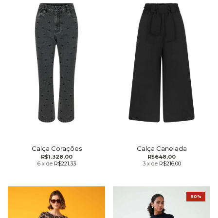
Calça Corações
Calça Canelada
R$1.328,00
R$648,00
6
x
de
R$221,33
3
x
de
R$216,00
50%