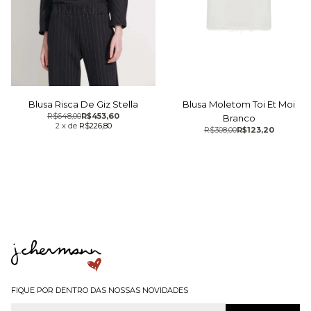
Blusa Moletom Toi Et Moi
Blusa Risca De Giz Stella
R$648,00
R$453,60
Branco
2
x
de
R$226,80
R$308,00
R$123,20
FIQUE POR DENTRO DAS NOSSAS NOVIDADES