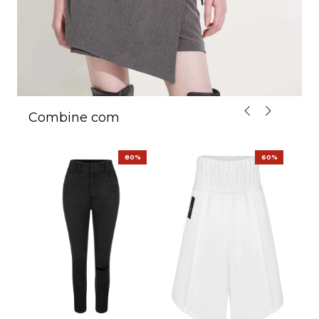
Combine com
%
80%
60%