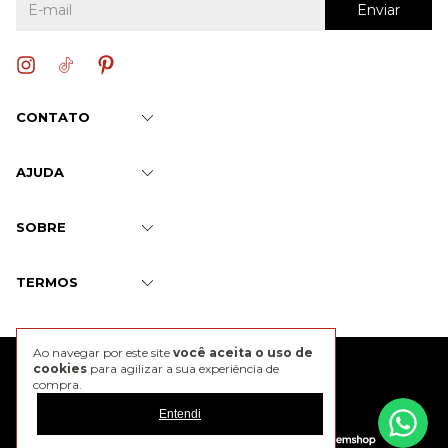
CONTATO
AJUDA
SOBRE
TERMOS
Ao navegar por este site
você aceita o uso de
@2026 J. Chermann
cookies
para agilizar a sua experiência de
compra.
Entendi
Developed by
Tecnology