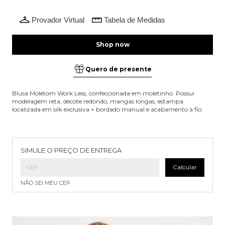
Provador Virtual
Tabela de Medidas
Quero de presente
Blusa Moletom Work Less, confeccionada em moletinho. Possui
modelagem reta, decote redondo, mangas longas, estampa
localizada em silk exclusiva + bordado manual e acabamento à fio.
Entregas para o CEP:
Alterar CEP
SIMULE O PREÇO DE ENTREGA
Calcular
NÃO SEI MEU CEP