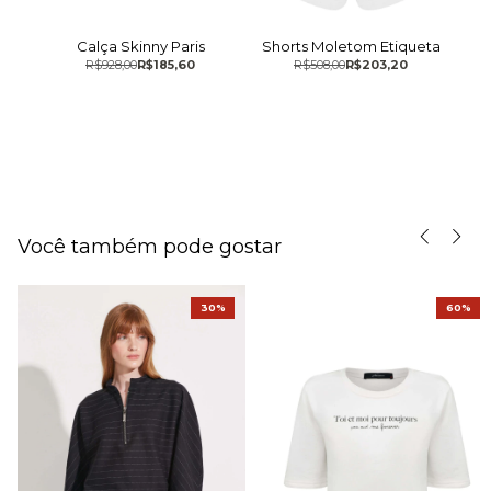
lo
Calça Skinny Paris
Shorts Moletom Etiqueta
C
R$928,00
R$185,60
R$508,00
R$203,20
Você também pode gostar
30%
60%