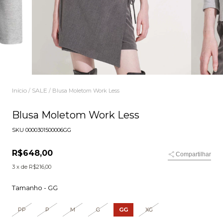
Início
SALE
/
/
Blusa Moletom Work Less
Blusa Moletom Work Less
SKU
0000301500006GG
R$648,00
Compartilhar
3
x de
R$216,00
Tamanho -
GG
PP
P
M
G
GG
XG