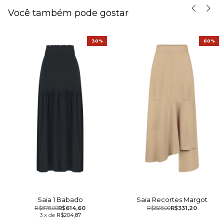
Você também pode gostar
30%
60%
Saia 1 Babado
Saia Recortes Margot
R$878,00
R$614,60
R$828,00
R$331,20
3
x
de
R$204,87