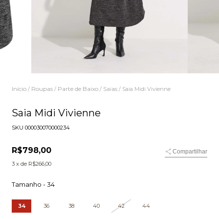
Início
Roupas
Parte de Baixo
Saias
/
/
/
/
Saia Midi Vivienne
Saia Midi Vivienne
SKU
000030070000234
R$798,00
Compartilhar
3
x de
R$266,00
Tamanho -
34
34
36
38
40
42
44