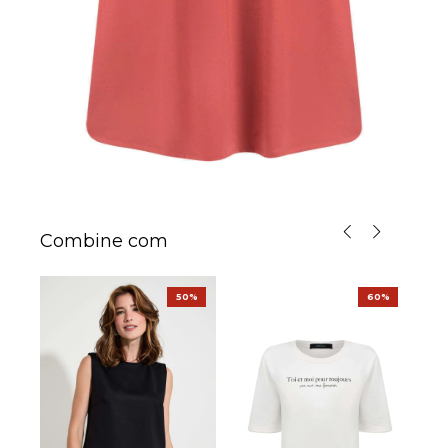
Combine com
%
50%
60%