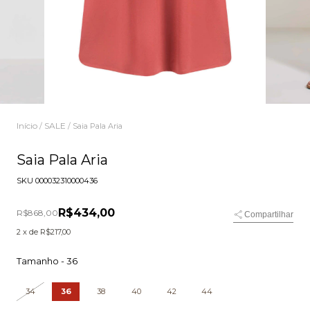
Início
SALE
/
/
Saia Pala Aria
Saia Pala Aria
SKU
000032310000436
R$434,00
R$868,00
Compartilhar
2
x de
R$217,00
Tamanho -
36
34
36
38
40
42
44