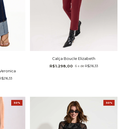
Calça Boucle Elizabeth
R$1.298,00
6
x
de
R$216,33
Veronica
R$216,33
50%
50%