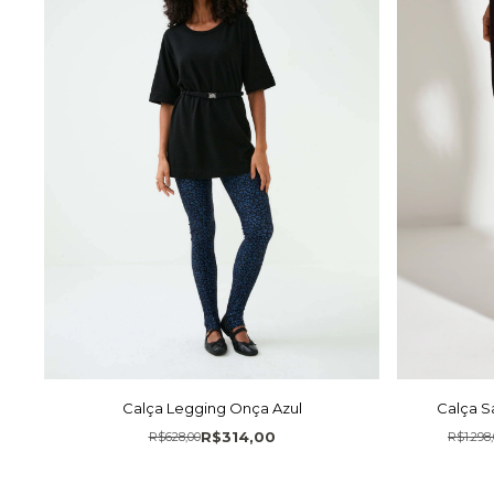
Calça S
Calça Legging Onça Azul
R$314,00
R$1.298
R$628,00