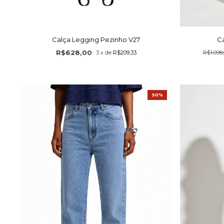
Calça Legging Pezinho V27
Ca
R$628,00
3
x
de
R$209,33
R$1.098,
50%