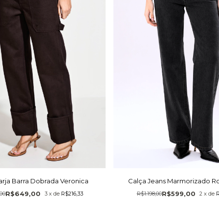
arja Barra Dobrada Veronica
Calça Jeans Marmorizado Ro
R$649,00
R$599,00
,00
3
x
de
R$216,33
R$1.198,00
2
x
de
R