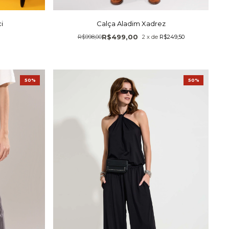
i
Calça Aladim Xadrez
R$499,00
R$998,00
2
x
de
R$249,50
50%
50%