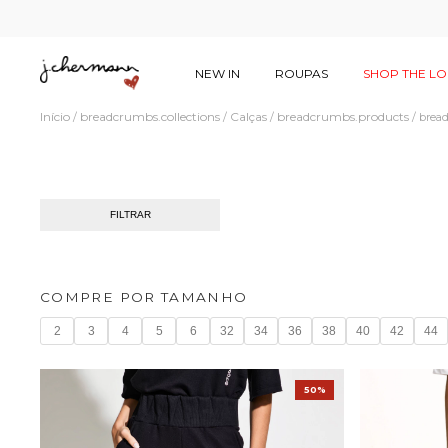
NEW IN
ROUPAS
SHOP THE L
Início
breadcrumbs.collections
Calças
breadcrumbs.products
/
/
/
/
bread
FILTRAR
COMPRE POR TAMANHO
2
3
4
5
6
32
34
36
38
40
42
44
50%