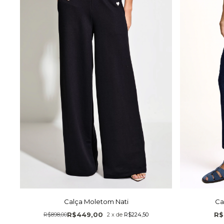
Calça Moletom Nati
Ca
R$449,00
R$
R$898,00
2
x
de
R$224,50