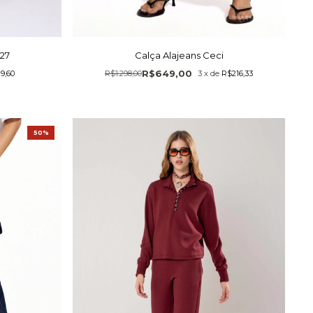
27
Calça Alajeans Ceci
R$649,00
9,60
R$1.298,00
3
x
de
R$216,33
50%