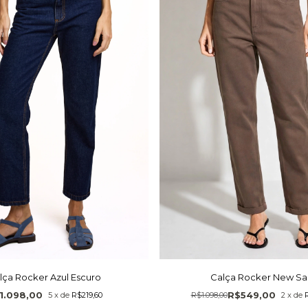
lça Rocker Azul Escuro
Calça Rocker New Sa
1.098,00
R$549,00
5
x
de
R$219,60
R$1.098,00
2
x
de