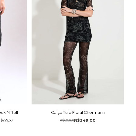
ck N Roll
Calça Tule Floral Chermann
R$349,00
$299,50
R$698,00