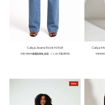
Calça Jeans Rock N Roll
Calça M
R$599,00
R$1.198,00
2
x
de
R$299,50
R$928,
50%