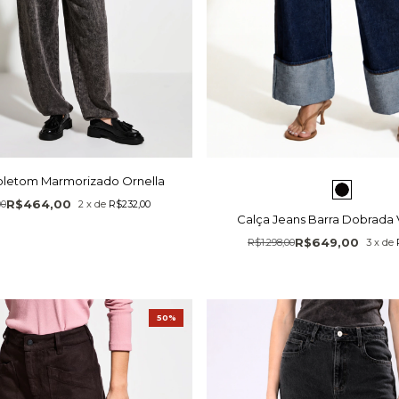
oletom Marmorizado Ornella
R$464,00
00
2
x
de
R$232,00
Calça Jeans Barra Dobrada 
R$649,00
R$1.298,00
3
x
de
50%