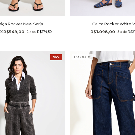
lça Rocker New Sarja
Calça Rocker White V
R$549,00
R$1.098,00
00
2
x
de
R$274,50
5
x
de
R$21
ESGOTADO
50%