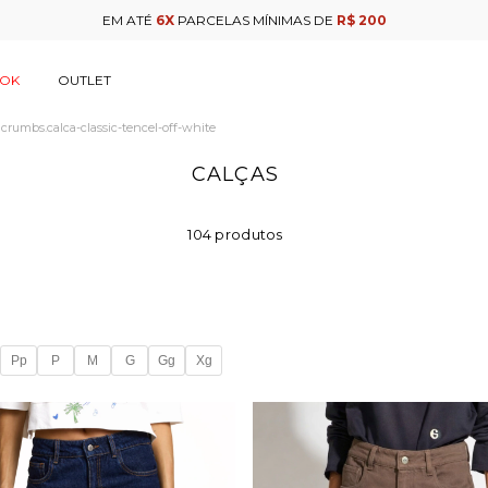
GANHE 10% DE CASHBACK
PARA USAR NA SUA PRÓXIMA COMPRA
OOK
OUTLET
crumbs.calca-classic-tencel-off-white
CALÇAS
104 produtos
Pp
P
M
G
Gg
Xg