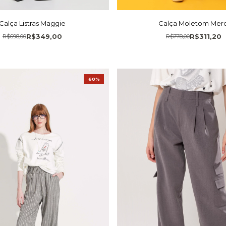
Calça Listras Maggie
Calça Moletom Merc
R$349,00
R$311,20
R$698,00
R$778,00
60%