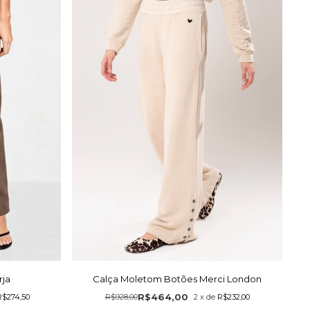
rja
Calça Moletom Botões Merci London
R$464,00
R$274,50
R$928,00
2
x
de
R$232,00