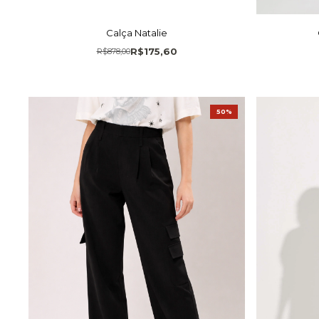
Calça Natalie
R$175,60
R$878,00
50%