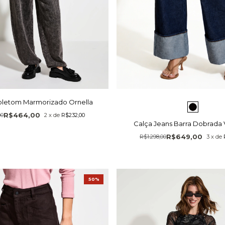
oletom Marmorizado Ornella
R$464,00
00
2
x
de
R$232,00
Calça Jeans Barra Dobrada 
R$649,00
R$1.298,00
3
x
de
50%