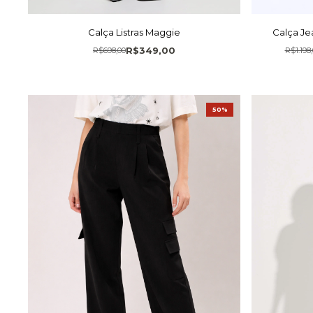
Calça Listras Maggie
Calça Je
R$349,00
R$698,00
R$1.198
50%