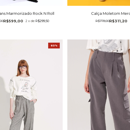
ans Marmorizado Rock N Roll
Calça Moletom Merc
R$599,00
R$311,20
,00
2
x
de
R$299,50
R$778,00
60%