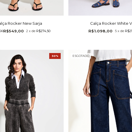
lça Rocker New Sarja
Calça Rocker White V
R$549,00
R$1.098,00
00
2
x
de
R$274,50
5
x
de
R$21
ESGOTADO
50%