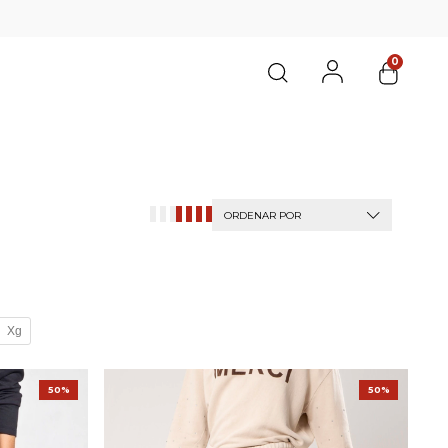
0
ORDENAR POR
Xg
50%
50%