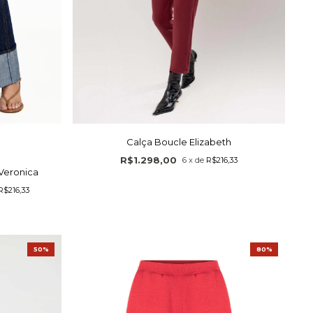
Calça Boucle Elizabeth
R$1.298,00
6
x
de
R$216,33
Veronica
R$216,33
50%
80%