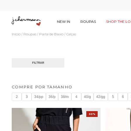
NEW IN
ROUPAS
SHOP THE L
Início
Roupas
Parte de Baixo
/
/
/
Calças
FILTRAR
COMPRE POR TAMANHO
2
3
34/pp
36/p
38/m
4
40/g
42/gg
5
6
50%