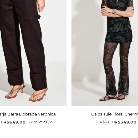
arja Barra Dobrada Veronica
Calça Tule Floral Cher
R$649,00
R$349,00
,00
3
x
de
R$216,33
R$698,00