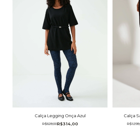
Calça S
Calça Legging Onça Azul
R$314,00
R$1.298
R$628,00