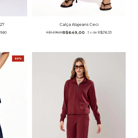
27
Calça Alajeans Ceci
R$649,00
9,60
R$1.298,00
3
x
de
R$216,33
50%