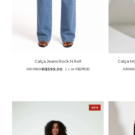
Calça Jeans Rock N Roll
Calça M
R$599,00
R$1.198,00
2
x
de
R$299,50
R$928,
50%