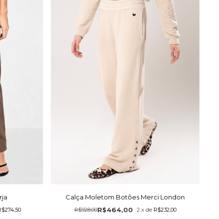
rja
Calça Moletom Botões Merci London
R$464,00
R$274,50
R$928,00
2
x
de
R$232,00