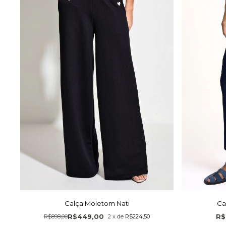
Calça Moletom Nati
Ca
R$449,00
R$
R$898,00
2
x
de
R$224,50