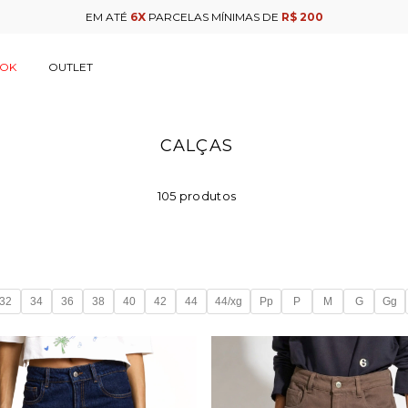
GANHE 10% DE CASHBACK
PARA USAR NA SUA PRÓXIMA COMPRA
OOK
OUTLET
CALÇAS
105 produtos
32
34
36
38
40
42
44
44/xg
Pp
P
M
G
Gg