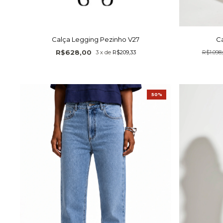
Calça Legging Pezinho V27
Ca
R$628,00
3
x
de
R$209,33
R$1.098,
50%