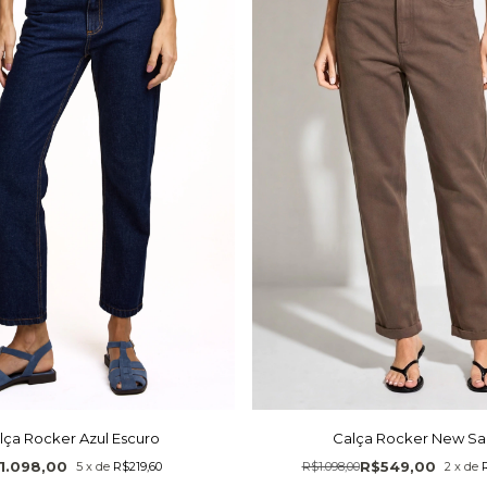
lça Rocker Azul Escuro
Calça Rocker New Sa
1.098,00
R$549,00
5
x
de
R$219,60
R$1.098,00
2
x
de