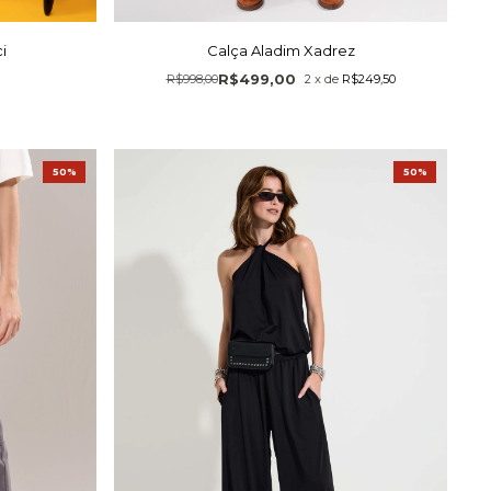
i
Calça Aladim Xadrez
R$499,00
R$998,00
2
x
de
R$249,50
50%
50%