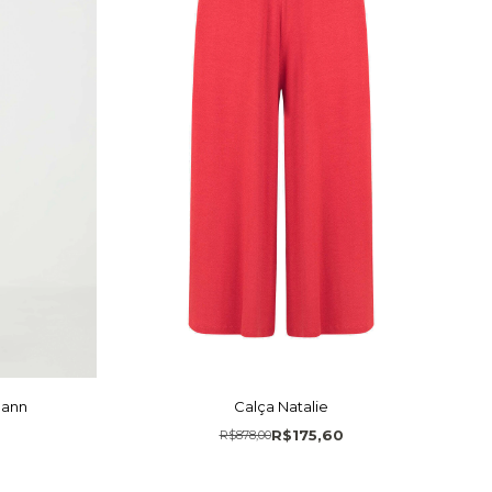
mann
Calça Natalie
R$175,60
R$878,00