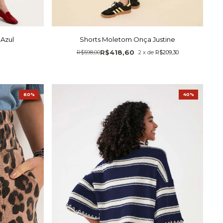
 Azul
Shorts Moletom Onça Justine
R$418,60
R$598,00
2
x
de
R$209,30
60%
40%