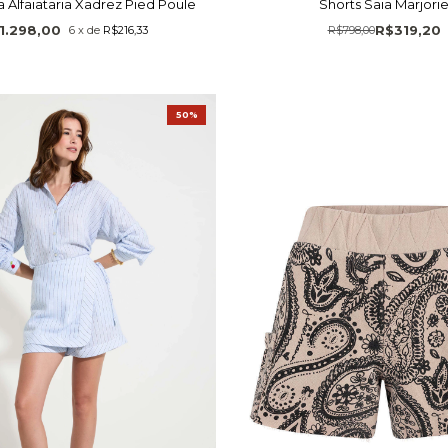
a Alfaiataria Xadrez Pied Poule
Shorts Saia Marjori
1.298,00
R$319,20
6
x
de
R$216,33
R$798,00
50%