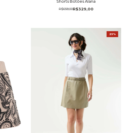
e
Shorts Botões Alana
R$329,00
R$658,00
25%