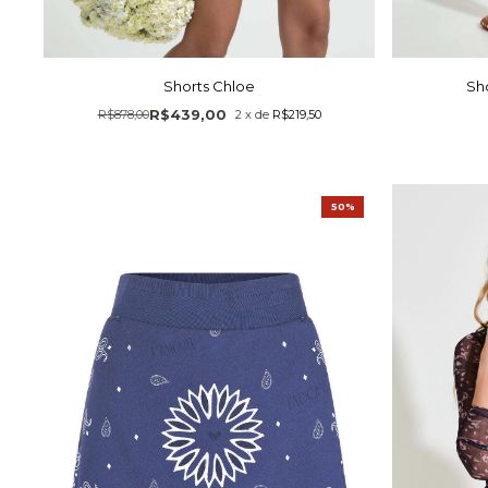
Shorts Chloe
Sh
R$439,00
R$878,00
2
x
de
R$219,50
50%