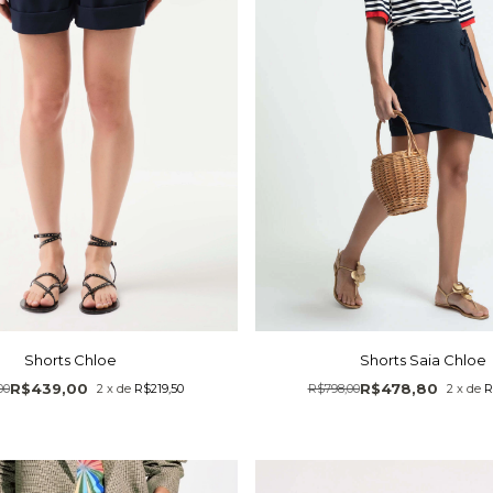
Shorts Chloe
Shorts Saia Chloe
R$439,00
R$478,80
00
2
x
de
R$219,50
R$798,00
2
x
de
R