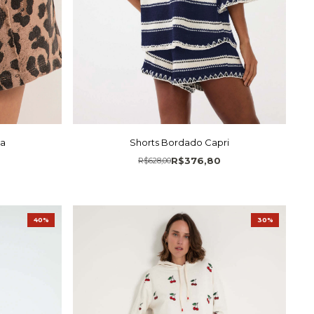
ça
Shorts Bordado Capri
R$376,80
R$628,00
40%
30%