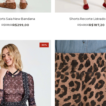
orts Saia New Bandana
Shorts Recorte Listrado
R$299,00
R$187,20
R$598,00
R$468,00
50%