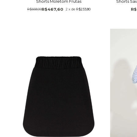
Shorts Moletom Frutas
Shorts Sai
R$467,60
R$
R$668,00
2
x
de
R$233,80