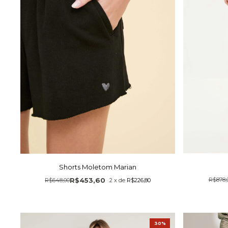
Shorts Moletom Marian
R$453,60
R$878,
R$648,00
2
x
de
R$226,80
30%