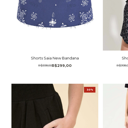
Shorts Saia New Bandana
Sho
R$299,00
R$598,00
R$998,
30%