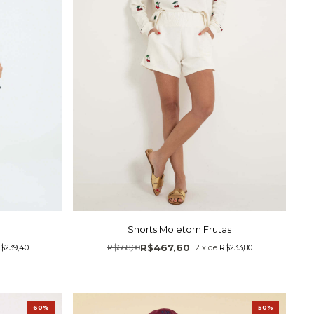
Shorts Moletom Frutas
R$467,60
$239,40
R$668,00
2
x
de
R$233,80
60%
50%