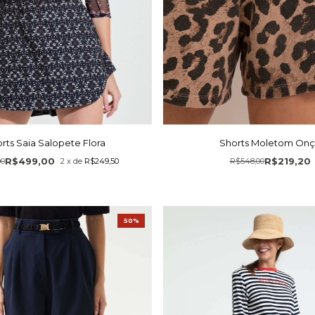
rts Saia Salopete Flora
Shorts Moletom On
R$499,00
R$219,20
00
2
x
de
R$249,50
R$548,00
50%