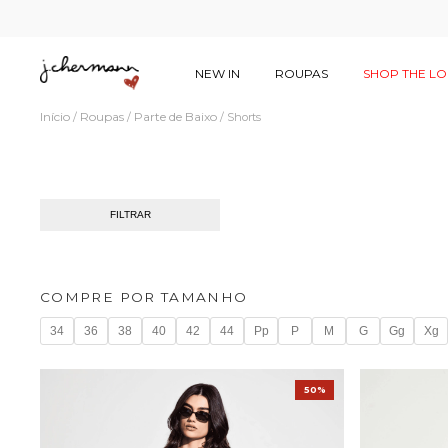
NEW IN
ROUPAS
SHOP THE L
Início
Roupas
Parte de Baixo
/
/
/
Shorts
FILTRAR
COMPRE POR TAMANHO
34
36
38
40
42
44
Pp
P
M
G
Gg
Xg
50%