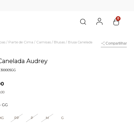
0
pas
Parte de Cima
Camisas / Blusas
/
/
/
Blusa Canelada
Compartilhar
Canelada Audrey
1300005GG
00
,00
-
GG
XG
PP
P
M
G