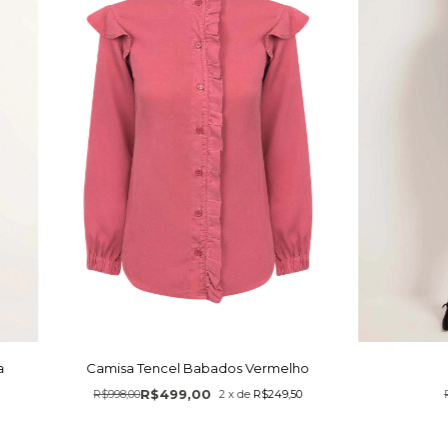
a
Camisa Tencel Babados Vermelho
R$499,00
R$998,00
2
x
de
R$249,50