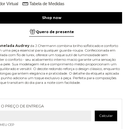
or Virtual
Tabela de Medidas
Quero de presente
anelada Audrey
da J.Chermann combina brilho sofisticado e conforto
m uma peça essencial para qualquer guarda-roupa. Confeccionada em
ada com fio de lurex, oferece um toque sutil de luminosidade sem
r o conforto - seu acabamento interno macio garante uma sensação
na pele. Sua modelagem reta e comprimento médio proporcionam um
uilibrado e versátil. O decote redondo reforça o design clássico, enquanto
ongas garantem elegância e praticidade. O detalhe da etiqueta aplicada
 punho adiciona um toque exclusivo à peça. Perfeita para composições
s que transitam do dia para a noite com facilidade.
as para o CEP:
Alterar CEP
 O PREÇO DE ENTREGA
Calcular
 MEU CEP