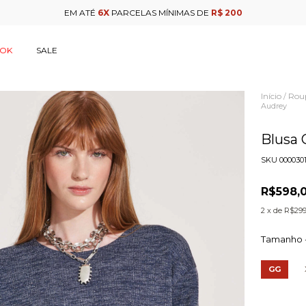
EM ATÉ
6X
PARCELAS MÍNIMAS DE
R$ 200
OOK
SALE
Início
Rou
/
Audrey
Blusa 
SKU
000030
R$598,
2
x de
R$299
Tamanho 
GG