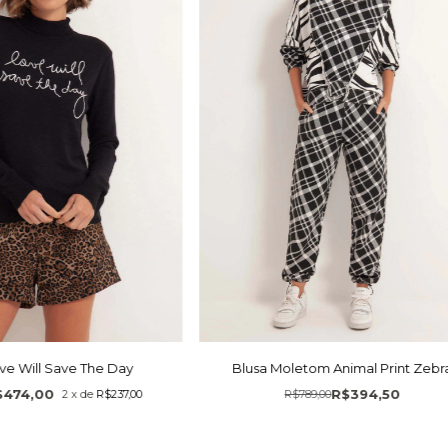
ve Will Save The Day
Blusa Moletom Animal Print Zebr
$474,00
R$394,50
2
x
de
R$237,00
R$789,00