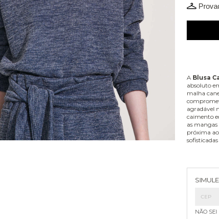
Provad
A
Blusa C
absoluto e
malha canel
compromete
agradável 
caimento eq
as mangas l
próxima ao
sofisticada
Entreg
SIMULE
NÃO SEI