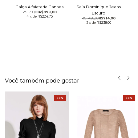
Calça Alfaiataria Cannes
Saia Dominique Jeans
R$1.798,00
R$899,00
Escuro
4
x
de
R$224,75
R$1.428,00
R$714,00
rada
Cal
3
x
de
R$238,00
Você também pode gostar
50%
50%