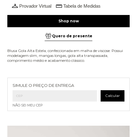
Provador Virtual
Tabela de Medidas
Quero de presente
Blusa Gola Alta Estela, confeccionada em malha de viscose. Possui
modelagem slim, mangas longas, gola alta transpassada,
comprimento médio e acabamento clássico.
Entregas para o CEP:
Alterar CEP
SIMULE O PREÇO DE ENTREGA
Calcular
NÃO SEI MEU CEP