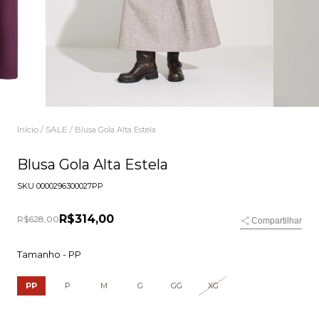
Início
SALE
/
/
Blusa Gola Alta Estela
Blusa Gola Alta Estela
SKU
0000296300027PP
R$314,00
R$628,00
Compartilhar
Tamanho -
PP
PP
P
M
G
GG
XG