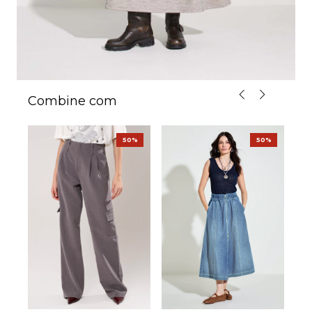
Combine com
E
%
50%
50%