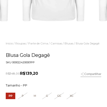
Início
Roupas
Parte de Cima
Camisas / Blusas
/
/
/
/
Blusa Gola Degagê
Blusa Gola Degagê
SKU
0000224200001PP
R$139,20
R$348,00
Compartilhar
Tamanho -
PP
PP
P
M
G
GG
XG