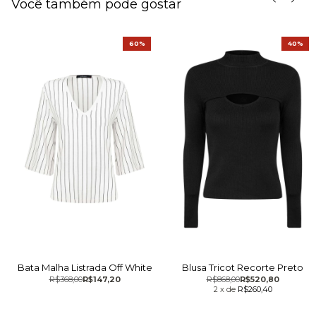
Você também pode gostar
60%
40%
Bata Malha Listrada Off White
Blusa Tricot Recorte Preto
R$368,00
R$147,20
R$868,00
R$520,80
2
x
de
R$260,40