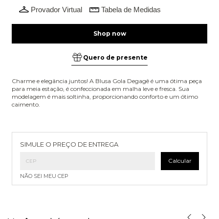
Provador Virtual
Tabela de Medidas
Quero de presente
Charme e elegância juntos! A Blusa Gola Degagê é uma ótima peça
para meia estação, é confeccionada em malha leve e fresca. Sua
modelagem é mais soltinha, proporcionando conforto e um ótimo
caimento.
Entregas para o CEP:
Alterar CEP
SIMULE O PREÇO DE ENTREGA
Calcular
NÃO SEI MEU CEP