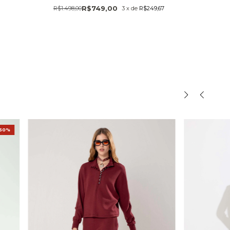
R$749,00
R$1.498,00
3
x
de
R$249,67
50%