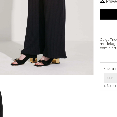
Provad
Calça Tri
modelagem
com elást
Entreg
SIMULE
NÃO SEI