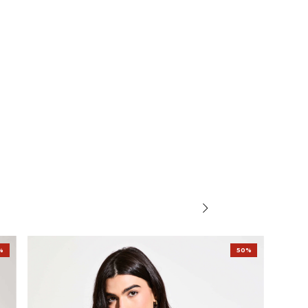
%
50%