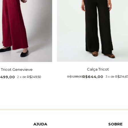
Calça Tricot
 Tricot Genevieve
R$644,00
499,00
R$1.288,00
3
x
de
R$214,6
2
x
de
R$249,50
AJUDA
SOBRE