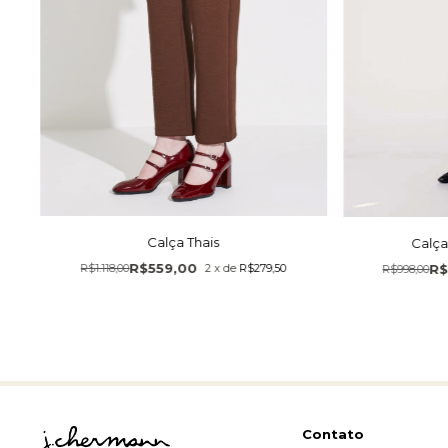
Calça Thais
Calça
R$559,00
R$1.118,00
2
x
de
R$279,50
R$
R$998,00
Contato