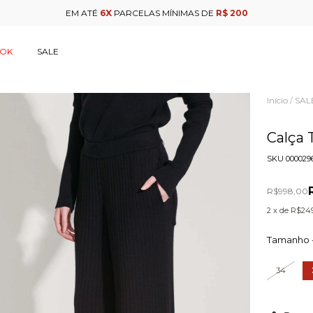
EM ATÉ
6X
PARCELAS MÍNIMAS DE
R$ 200
OOK
SALE
Início
SAL
/
Calça 
SKU
000029
R$998,00
2
x de
R$249
Tamanho 
34