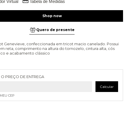
or Virtual
Tabela de Medidas
Quero de presente
cot Genevieve, confeccionada em tricot macio canelado. Possui
 reta, comprimento na altura do tornozelo, cintura alta, cós
ico e acabamento clássico
as para o CEP:
Alterar CEP
 O PREÇO DE ENTREGA
Calcular
 MEU CEP