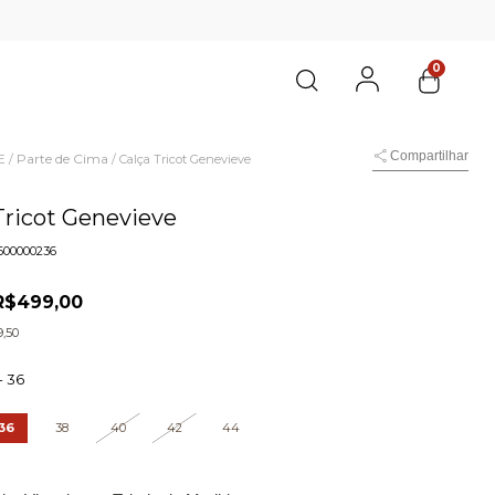
0
Compartilhar
E
Parte de Cima
/
/
Calça Tricot Genevieve
Tricot Genevieve
600000236
R$499,00
,50
-
36
36
38
40
42
44