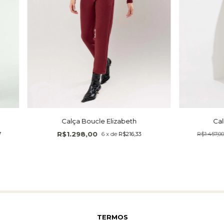
Calça Boucle Elizabeth
Cal
R$1.298,00
6
x
de
R$216,33
R$1.457,0
7
TERMOS