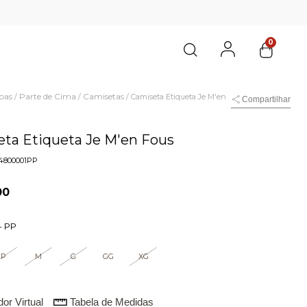
0
pas
Parte de Cima
Camisetas
/
/
/
Camiseta Etiqueta Je M'en
Compartilhar
ta Etiqueta Je M'en Fous
4800001PP
00
-
PP
P
M
G
GG
XG
or Virtual
Tabela de Medidas