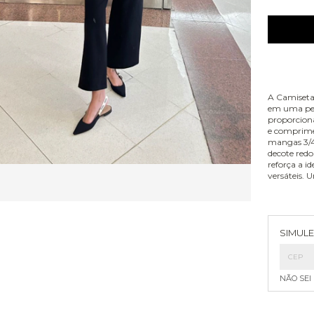
A Camiseta
em uma peç
proporcion
e comprime
mangas 3/4
decote redo
reforça a i
versáteis. 
Entreg
SIMULE
NÃO SEI