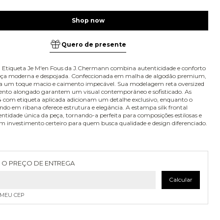
Quero de presente
 Etiqueta Je M'en Fous da J.Chermann combina autenticidade e conforto
a moderna e despojada. Confeccionada em malha de algodão premium,
a um toque macio e caimento impecável. Sua modelagem reta oversized
nto alongado garantem um visual contemporâneo e sofisticado. As
 com etiqueta aplicada adicionam um detalhe exclusivo, enquanto o
ndo em ribana oferece estrutura e elegância. A estampa silk frontal
dentidade única da peça, tornando-a perfeita para composições estilosas e
Um investimento certeiro para quem busca qualidade e design diferenciado.
as para o CEP:
Alterar CEP
 O PREÇO DE ENTREGA
Calcular
 MEU CEP