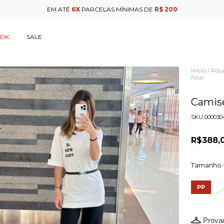
EM ATÉ
6X
PARCELAS MÍNIMAS DE
R$ 200
OOK
SALE
Início
Rou
/
Fous
Camise
SKU
000030
R$388,
Tamanho 
PP
Provad