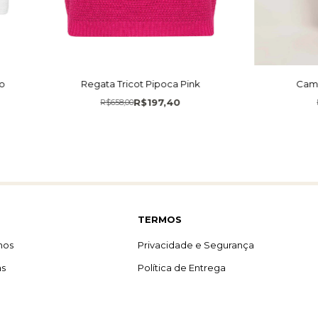
co
Regata Tricot Pipoca Pink
Cami
R$197,40
R$658,00
TERMOS
mos
Privacidade e Segurança
as
Política de Entrega