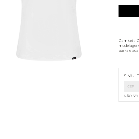
Camiseta G
modelagem 
barra e aca
Entreg
SIMULE
NÃO SEI