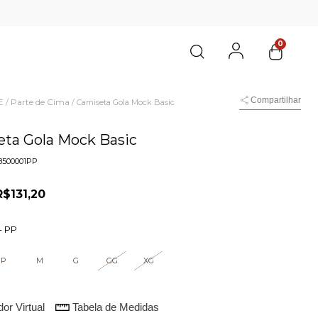
0
Compartilhar
E
Parte de Cima
/
/
Camiseta Gola Mock Basic
ta Gola Mock Basic
8500001PP
R$131,20
-
PP
P
M
G
GG
XG
or Virtual
Tabela de Medidas