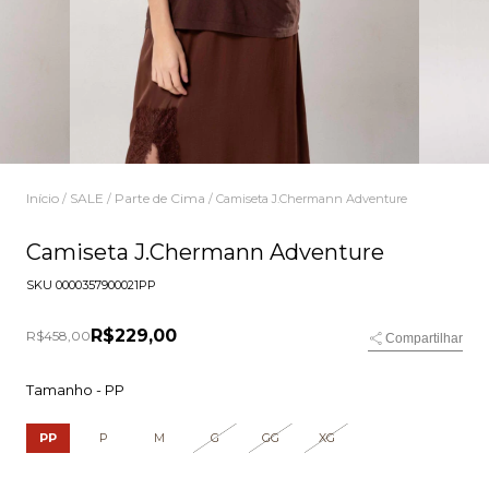
Início
SALE
Parte de Cima
/
/
/
Camiseta J.Chermann Adventure
Camiseta J.Chermann Adventure
SKU
0000357900021PP
R$229,00
R$458,00
Compartilhar
Tamanho -
PP
PP
P
M
G
GG
XG