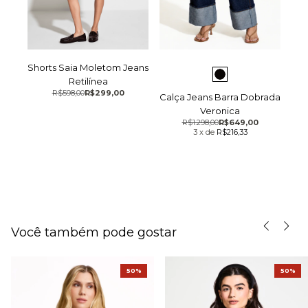
Shorts Saia Moletom Jeans
Retilínea
R$598,00
R$299,00
Calça Jeans Barra Dobrada
Veronica
R$1.298,00
R$649,00
3
x
de
R$216,33
Você também pode gostar
50%
50%