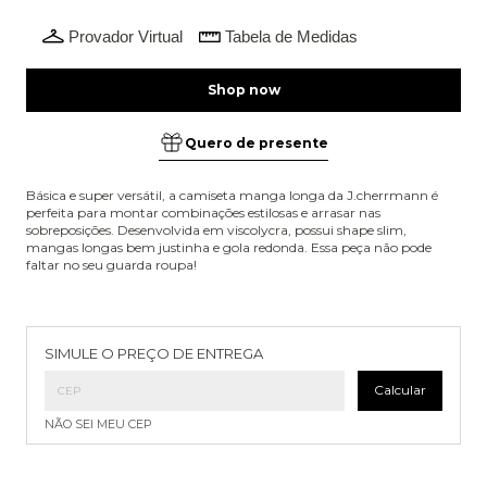
Provador Virtual
Tabela de Medidas
Quero de presente
Básica e super versátil, a camiseta manga longa da J.cherrmann é
perfeita para montar combinações estilosas e arrasar nas
sobreposições. Desenvolvida em viscolycra, possui shape slim,
mangas longas bem justinha e gola redonda. Essa peça não pode
faltar no seu guarda roupa!
Entregas para o CEP:
Alterar CEP
SIMULE O PREÇO DE ENTREGA
Calcular
NÃO SEI MEU CEP