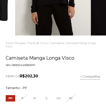
Início
Roupas
Parte de Cima
Camisetas
/
/
/
/
Camiseta Manga Longa
Visco
Camiseta Manga Longa Visco
SKU
0000224400002PP
R$202,30
R$289,00
Compartilhar
Tamanho -
PP
PP
P
M
G
GG
XG