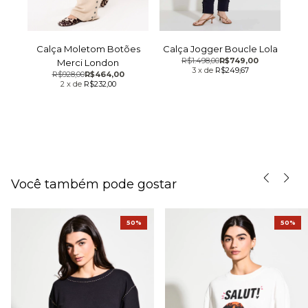
Calça Moletom Botões
Calça Jogger Boucle Lola
R$1.498,00
R$749,00
a
Merci London
3
x
de
R$249,67
R$928,00
R$464,00
2
x
de
R$232,00
Você também pode gostar
50%
50%