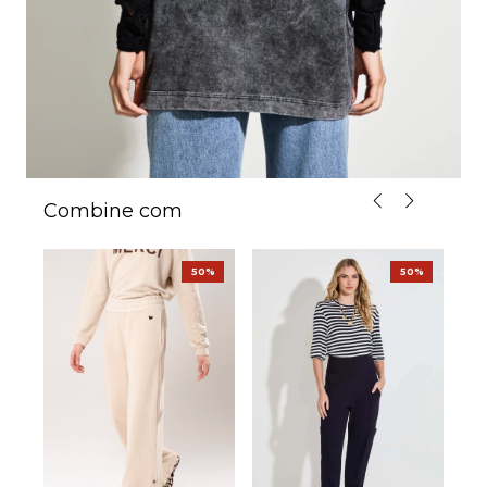
Combine com
%
50%
50%