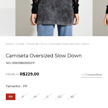
Início
Outlet
Parte de Cima
/
/
/
Camiseta Oversized Slow Down
Camiseta Oversized Slow Down
SKU
0000358200002PP
R$229,00
R$458,00
Compartilhar
Tamanho -
PP
PP
P
M
G
GG
XG