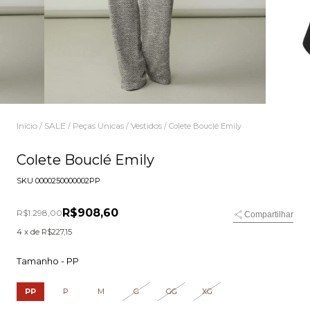
Início
SALE
Peças Unicas
Vestidos
/
/
/
/
Colete Bouclé Emily
Colete Bouclé Emily
SKU
0000250000002PP
R$908,60
R$1.298,00
Compartilhar
4
x de
R$227,15
Tamanho -
PP
PP
P
M
G
GG
XG