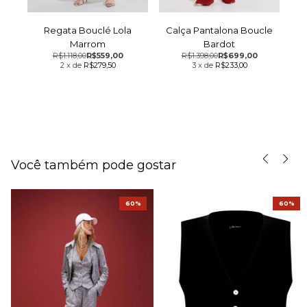
Regata Bouclé Lola
Calça Pantalona Boucle
Marrom
Bardot
R$1.118,00
R$559,00
R$1.398,00
R$699,00
2
x
de
R$279,50
3
x
de
R$233,00
Você também pode gostar
60%
60%