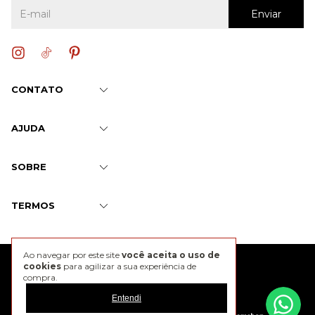
CONTATO
AJUDA
SOBRE
TERMOS
Ao navegar por este site
você aceita o uso de
@2026 J. Chermann
cookies
para agilizar a sua experiência de
compra.
Entendi