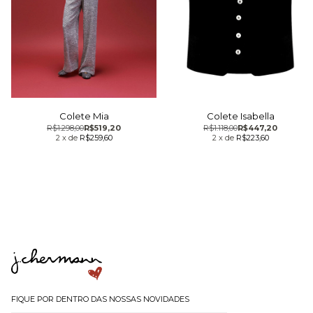
Colete Mia
Colete Isabella
R$1.298,00
R$519,20
R$1.118,00
R$447,20
2
x
de
R$259,60
2
x
de
R$223,60
FIQUE POR DENTRO DAS NOSSAS NOVIDADES