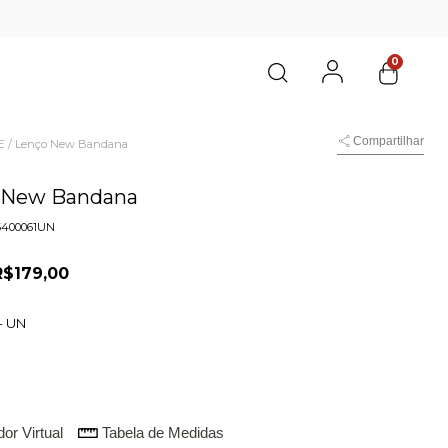
0
Compartilhar
E
/
Lenço New Bandana
 New Bandana
6400061UN
R$179,00
-
UN
or Virtual
Tabela de Medidas