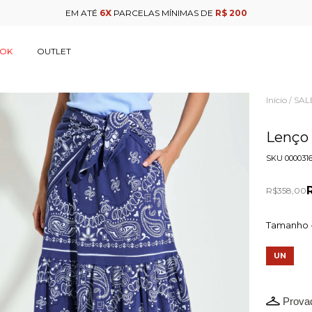
EM ATÉ
6X
PARCELAS MÍNIMAS DE
R$ 200
OOK
OUTLET
Início
SAL
/
Lenço
SKU
000031
R$358,00
Tamanho 
UN
Provad