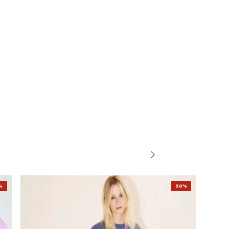
%
50%