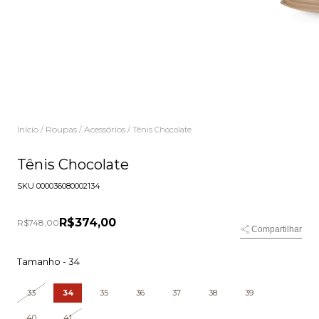
Início
Roupas
Acessórios
/
/
/
Tênis Chocolate
Tênis Chocolate
SKU
000036080002134
R$374,00
R$748,00
Compartilhar
Tamanho -
34
33
34
35
36
37
38
39
40
41