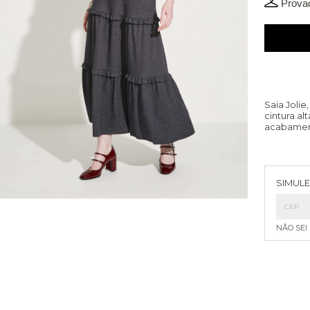
Provad
Saia Joli
cintura al
acabament
Entreg
SIMULE
NÃO SEI