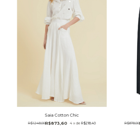
Saia Cotton Chic
R$873,60
R$1.248,00
4
x
de
R$218,40
R$878,00