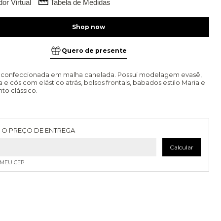
or Virtual
Tabela de Medidas
Quero de presente
e, confeccionada em malha canelada. Possui modelagem evasê,
ta e cós com elástico atrás, bolsos frontais, babados estilo Maria e
o clássico.
as para o CEP:
Alterar CEP
 O PREÇO DE ENTREGA
Calcular
 MEU CEP