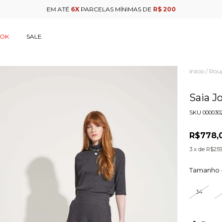
EM ATÉ
6X
PARCELAS MÍNIMAS DE
R$ 200
OOK
SALE
Início
Rou
/
Saia Jo
SKU
000030
R$778,
3
x de
R$259
Tamanho 
34