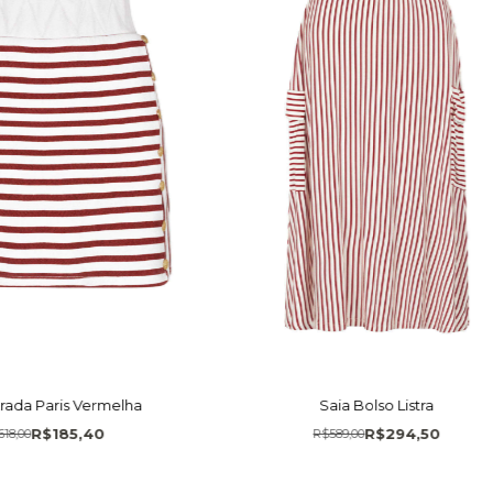
strada Paris Vermelha
Saia Bolso Listra
R$185,40
R$294,50
18,00
R$589,00