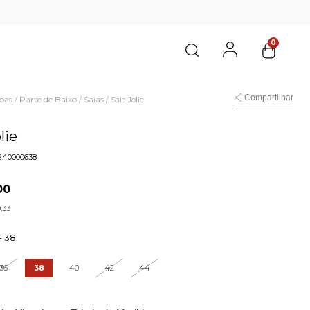
0
Compartilhar
pas
Parte de Baixo
Saias
/
/
/
Saia Jolie
lie
240000638
00
,33
-
38
36
38
40
42
44