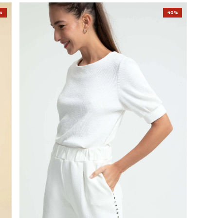
%
40%