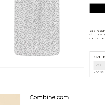
Saia Peplum
cintura alt
compriment
Entreg
SIMULE
NÃO SEI
Combine com