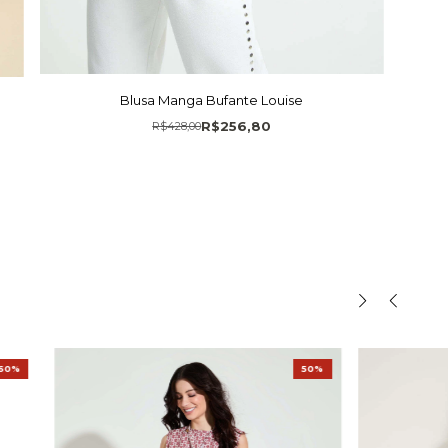
Blusa Manga Bufante Louise
R$256,80
R$428,00
60%
50%