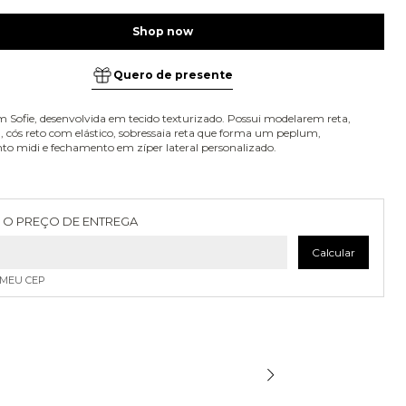
Quero de presente
 Sofie, desenvolvida em tecido texturizado. Possui modelarem reta,
a, cós reto com elástico, sobressaia reta que forma um peplum,
o midi e fechamento em zíper lateral personalizado.
as para o CEP:
Alterar CEP
 O PREÇO DE ENTREGA
Calcular
 MEU CEP