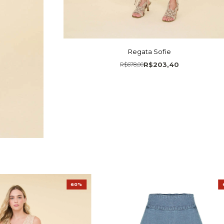
Regata Sofie
R$203,40
R$678,00
60%