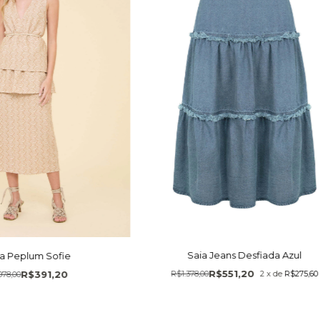
Saia Jeans Desfiada Azul
ia Peplum Sofie
R$551,20
R$391,20
R$1.378,00
2
x
de
R$275,60
978,00