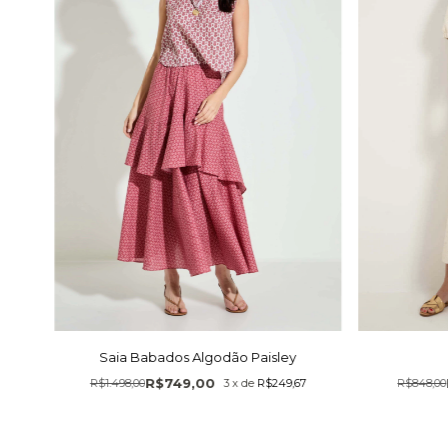
Saia Babados Algodão Paisley
R$749,00
R$848,00
R$1.498,00
3
x
de
R$249,67