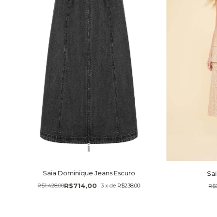
Saia Dominique Jeans Escuro
Sa
R$714,00
R$1.428,00
3
x
de
R$238,00
R$