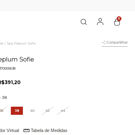
0
Compartilhar
et
/
Saia Peplum Sofie
eplum Sofie
370000638
R$391,20
-
38
36
38
40
42
44
or Virtual
Tabela de Medidas