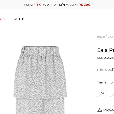
EM ATÉ
6X
PARCELAS MÍNIMAS DE
R$ 200
OOK
OUTLET
Início
Outl
/
Saia P
SKU
000028
R$978,00
Tamanho 
34
Provad