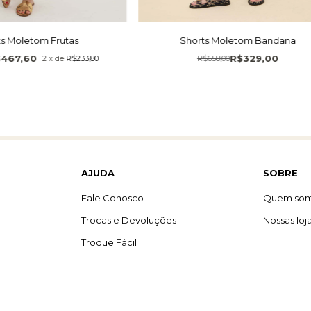
ts Moletom Frutas
Shorts Moletom Bandana
$467,60
R$329,00
2
x
de
R$233,80
R$658,00
AJUDA
SOBRE
Fale Conosco
Quem so
Trocas e Devoluções
Nossas loj
Troque Fácil