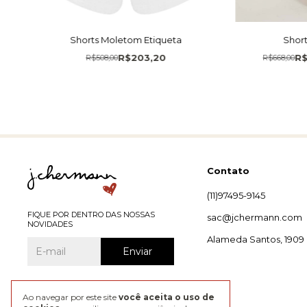
Shorts Moletom Etiqueta
Shor
R$203,20
R
R$508,00
R$668,00
Contato
(11)97495-9145
FIQUE POR DENTRO DAS NOSSAS
sac@jchermann.com
NOVIDADES
Alameda Santos, 1909
Ao navegar por este site
você aceita o uso de