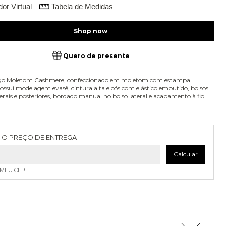
or Virtual
Tabela de Medidas
Quero de presente
rgo Moletom Cashmere, confeccionado em moletom com estampa
Possui modelagem evasê, cintura alta e cós com elástico embutido, bolsos
aterais e posteriores, bordado manual no bolso lateral e acabamento à fio.
as para o CEP:
Alterar CEP
 O PREÇO DE ENTREGA
Calcular
 MEU CEP