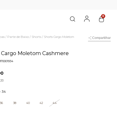
0
pas
Parte de Baixo
Shorts
/
/
/
Shorts Cargo Moletom
Compartilhar
s Cargo Moletom Cashmere
970001934
00
,33
-
34
36
38
40
42
44