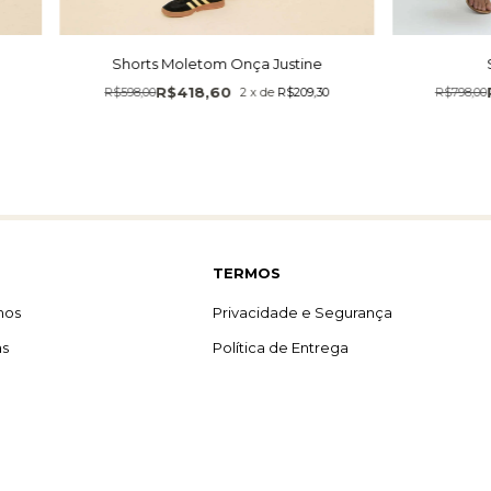
Shorts Moletom Onça Justine
R$418,60
R$798,00
R$598,00
2
x
de
R$209,30
TERMOS
mos
Privacidade e Segurança
as
Política de Entrega