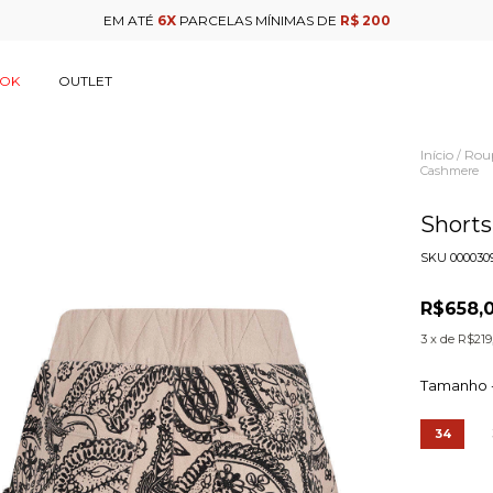
EM ATÉ
6X
PARCELAS MÍNIMAS DE
R$ 200
OOK
OUTLET
Início
Rou
/
Cashmere
Short
SKU
000030
R$658,
3
x de
R$219
Tamanho 
34