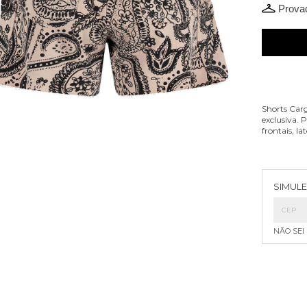
Provad
Shorts Ca
exclusiva. 
frontais, l
Entreg
SIMULE
NÃO SEI