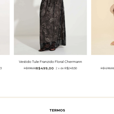
Vestido Tule Franzido Floral Chermann
R$499,00
43
R$998,00
2
x
de
R$249,50
R$1.218,00
TERMOS