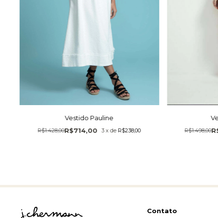
Vestido Pauline
Ve
R$714,00
R
R$1.428,00
3
x
de
R$238,00
R$1.498,00
Contato