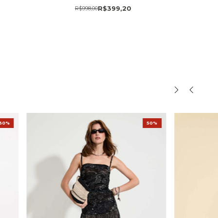
R$399,20
R$998,00
30%
50%