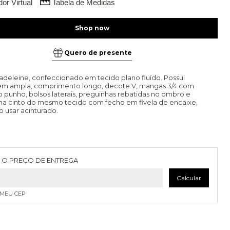
or Virtual
Tabela de Medidas
Quero de presente
adeleine, confeccionado em tecido plano fluído. Possui
m ampla, comprimento longo, decote V, mangas 3/4 com
o punho, bolsos laterais, preguinhas rebatidas no ombro e
 cinto do mesmo tecido com fecho em fivela de encaixe,
o usar acinturado.
as para o CEP:
Alterar CEP
 O PREÇO DE ENTREGA
Calcular
 MEU CEP