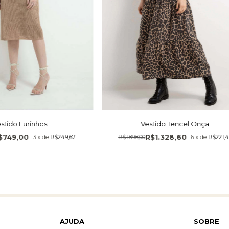
Vestido Tencel Onça
stido Furinhos
R$1.328,60
$749,00
R$1.898,00
6
x
de
R$221,
3
x
de
R$249,67
AJUDA
SOBRE