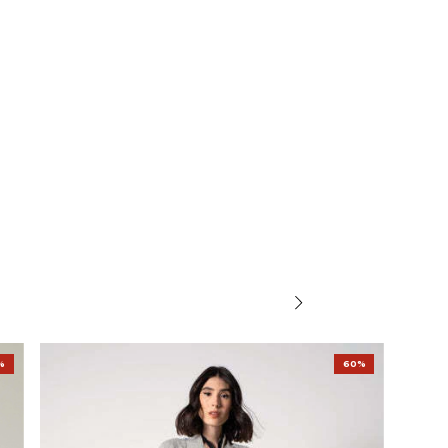
%
60%