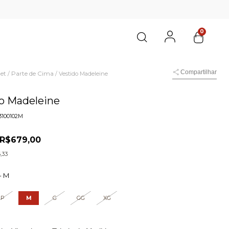
0
Compartilhar
et
Parte de Cima
/
/
Vestido Madeleine
o Madeleine
3100102M
R$679,00
,33
-
M
P
M
G
GG
XG