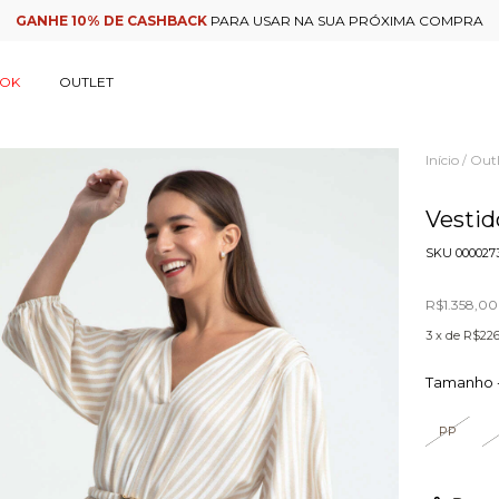
GANHE 10% DE CASHBACK
PARA USAR NA SUA PRÓXIMA COMPRA
OOK
OUTLET
Início
Outl
/
Vestid
SKU
000027
R$1.358,00
3
x de
R$226
Tamanho 
PP