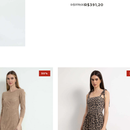
R$391,20
R$978,00
50%