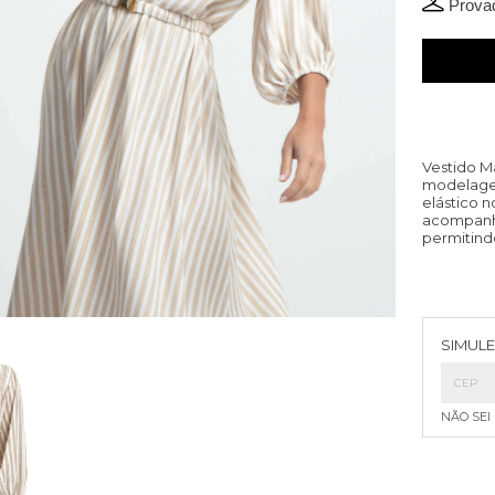
Provad
Vestido M
modelage
elástico n
acompanha
permitind
Entreg
SIMULE
NÃO SEI