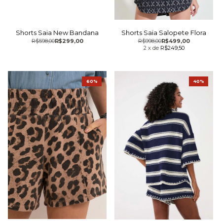
Shorts Saia New Bandana
Shorts Saia Salopete Flora
R$598,00
R$299,00
R$998,00
R$499,00
2
x
de
R$249,50
60%
40%