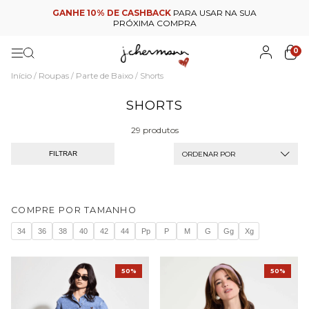
GANHE 10% DE CASHBACK
PARA USAR NA SUA
PRÓXIMA COMPRA
0
Início
Roupas
Parte de Baixo
/
/
/
Shorts
SHORTS
29 produtos
ORDENAR POR
FILTRAR
COMPRE POR TAMANHO
34
36
38
40
42
44
Pp
P
M
G
Gg
Xg
50%
50%