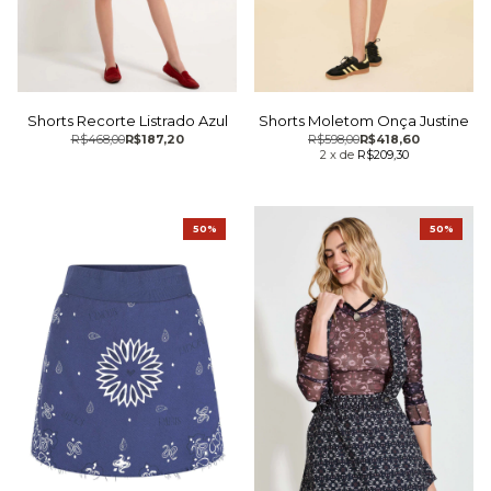
Shorts Recorte Listrado Azul
Shorts Moletom Onça Justine
R$468,00
R$187,20
R$598,00
R$418,60
2
x
de
R$209,30
50%
50%