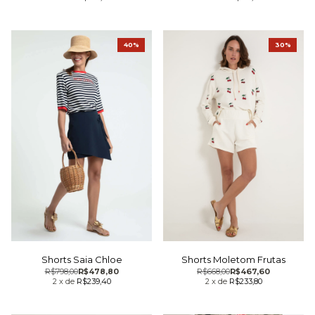
40%
30%
Shorts Saia Chloe
Shorts Moletom Frutas
R$798,00
R$478,80
R$668,00
R$467,60
2
x
de
R$239,40
2
x
de
R$233,80