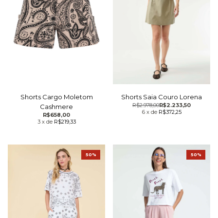
Shorts Cargo Moletom
Shorts Saia Couro Lorena
R$2.978,00
R$2.233,50
Cashmere
6
x
de
R$372,25
R$658,00
3
x
de
R$219,33
50%
50%