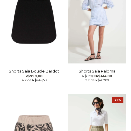
Shorts Saia Boucle Bardot
Shorts Saia Paloma
R$998,00
R$828,00
R$414,00
4
x
de
R$249,50
2
x
de
R$207,00
25%