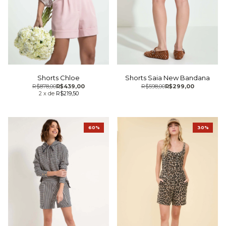
Shorts Chloe
Shorts Saia New Bandana
R$878,00
R$439,00
R$598,00
R$299,00
2
x
de
R$219,50
60%
30%