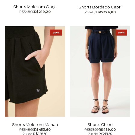
Shorts Moletom Onça
Shorts Bordado Capri
R$548,00
R$219,20
R$628,00
R$376,80
30%
50%
Shorts Chloe
Shorts Moletom Marian
R$878,00
R$439,00
R$648,00
R$453,60
2
x
de
R$219,50
2
x
de
R$226,80