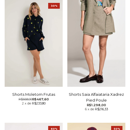
30%
Shorts Moletom Frutas
Shorts Saia Alfaiataria Xadrez
R$668,00
R$467,60
Pied Poule
2
x
de
R$233,80
R$1.298,00
6
x
de
R$216,33
60%
50%