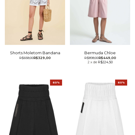
Bermuda Chloe
Shorts Moletom Bandana
R$898,00
R$449,00
R$658,00
R$329,00
2
x
de
R$224,50
60%
60%