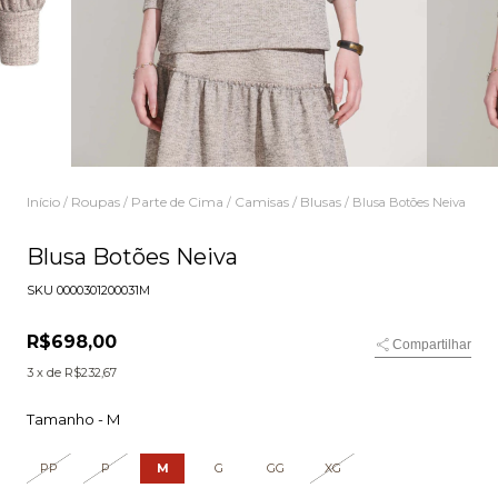
Início
Roupas
Parte de Cima
Camisas / Blusas
/
/
/
/
Blusa Botões Neiva
Blusa Botões Neiva
SKU
0000301200031M
R$698,00
Compartilhar
3
x de
R$232,67
Tamanho -
M
PP
P
M
G
GG
XG