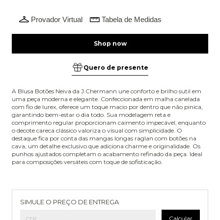
Provador Virtual
Tabela de Medidas
Quero de presente
A Blusa Botões Neiva da J.Chermann une conforto e brilho sutil em
uma peça moderna e elegante. Confeccionada em malha canelada
com fio de lurex, oferece um toque macio por dentro que não pinica,
garantindo bem-estar o dia todo. Sua modelagem reta e
comprimento regular proporcionam caimento impecável, enquanto
o decote careca clássico valoriza o visual com simplicidade. O
destaque fica por conta das mangas longas raglan com botões na
cava, um detalhe exclusivo que adiciona charme e originalidade. Os
punhos ajustados completam o acabamento refinado da peça. Ideal
para composições versáteis com toque de sofisticação.
Entregas para o CEP:
Alterar CEP
SIMULE O PREÇO DE ENTREGA
Calcular