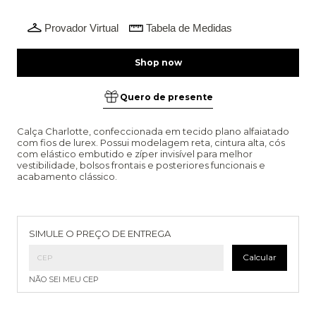
Provador Virtual
Tabela de Medidas
Quero de presente
Calça Charlotte, confeccionada em tecido plano alfaiatado
com fios de lurex. Possui modelagem reta, cintura alta, cós
com elástico embutido e zíper invisível para melhor
vestibilidade, bolsos frontais e posteriores funcionais e
acabamento clássico.
Entregas para o CEP:
Alterar CEP
SIMULE O PREÇO DE ENTREGA
Calcular
NÃO SEI MEU CEP