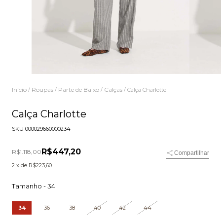
Início
Roupas
Parte de Baixo
Calças
/
/
/
/
Calça Charlotte
Calça Charlotte
SKU
000029660000234
R$447,20
R$1.118,00
Compartilhar
2
x de
R$223,60
Tamanho -
34
34
36
38
40
42
44