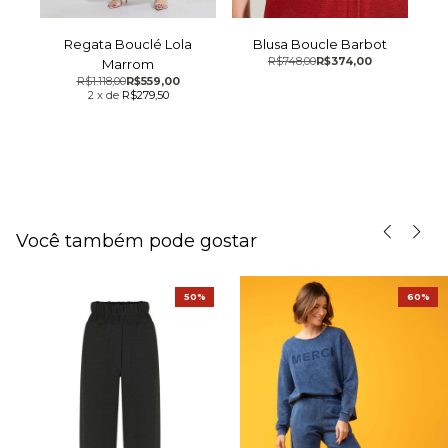
Regata Bouclé Lola
Blusa Boucle Barbot
y
R$748,00
R$374,00
Marrom
R$1.118,00
R$559,00
2
x
de
R$279,50
Você também pode gostar
50%
60%