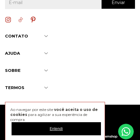
CONTATO
AJUDA
SOBRE
TERMOS
Ao navegar por este site
você aceita o uso de
@2026 J. Chermann
cookies
para agilizar a sua experiência de
compra.
Entendi
Developed by
Tecnology