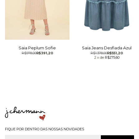
Saia Jeans Desfiada Azul
Saia Peplum Sofie
R$1.378,00
R$551,20
R$978,00
R$391,20
2
x
de
R$275,60
FIQUE POR DENTRO DAS NOSSAS NOVIDADES