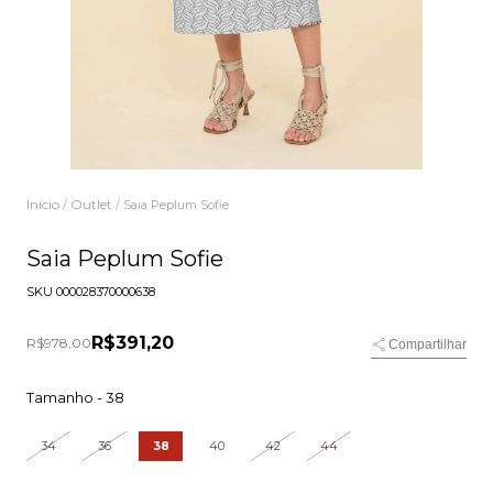
Início
Outlet
/
/
Saia Peplum Sofie
Saia Peplum Sofie
SKU
000028370000638
R$391,20
R$978,00
Compartilhar
Tamanho -
38
34
36
38
40
42
44