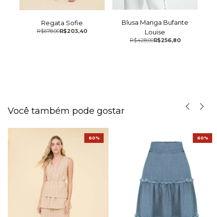
ada
Blusa Manga Bufante
Pa
Regata Sofie
R$678,00
R$203,40
Louise
R$428,00
R$256,80
Você também pode gostar
60%
60%