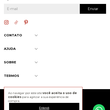
CONTATO
AJUDA
SOBRE
TERMOS
Ao navegar por este site
você aceita o uso de
@2026 J. Chermann
cookies
para agilizar a sua experiência de
compra.
Entendi