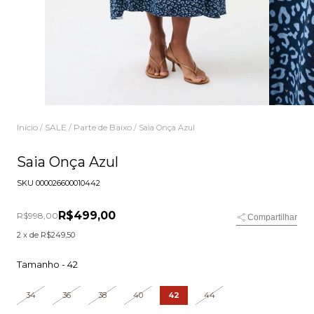
Início
SALE
Parte de Baixo
/
/
/
Saia Onça Azul
Saia Onça Azul
SKU
000026600010442
R$499,00
R$998,00
Compartilhar
2
x de
R$249,50
Tamanho -
42
34
36
38
40
42
44