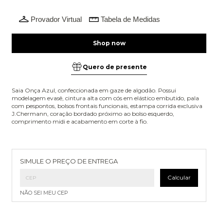
Provador Virtual
Tabela de Medidas
Quero de presente
Saia Onça Azul, confeccionada em gaze de algodão. Possui
modelagem evasê, cintura alta com cós em elástico embutido, pala
com pespontos, bolsos frontais funcionais, estampa corrida exclusiva
J.Chermann, coração bordado próximo ao bolso esquerdo,
comprimento midi e acabamento em corte à fio.
Entregas para o CEP:
Alterar CEP
SIMULE O PREÇO DE ENTREGA
Calcular
NÃO SEI MEU CEP