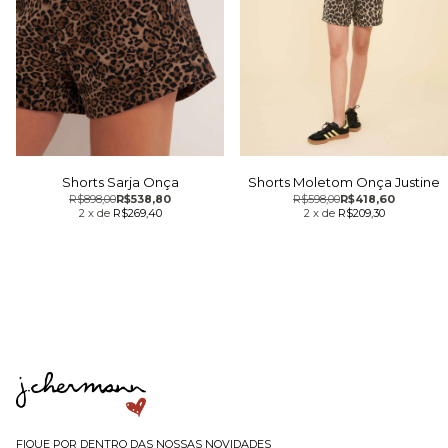
Shorts Sarja Onça
Shorts Moletom Onça Justine
R$898,00
R$538,80
R$598,00
R$418,60
2
x
de
R$269,40
2
x
de
R$209,30
FIQUE POR DENTRO DAS NOSSAS NOVIDADES